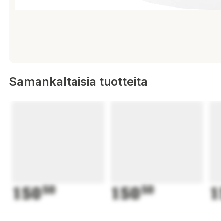
Samankaltaisia tuotteita
150
50
150
50
1