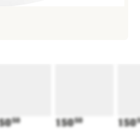
50
50
150
50
150