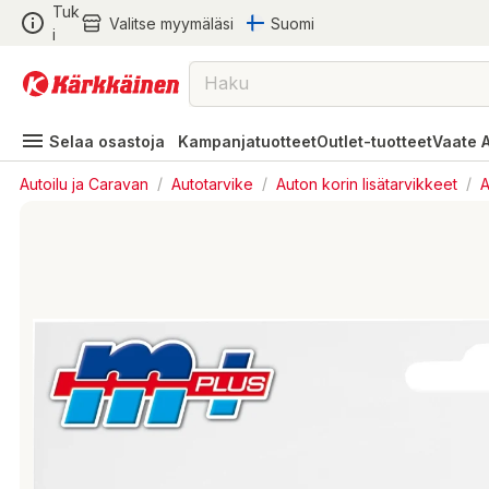
Tuk
Valitse myymäläsi
Suomi
i
Selaa osastoja
Kampanjatuotteet
Outlet-tuotteet
Vaate 
Autoilu ja Caravan
/
Autotarvike
/
Auton korin lisätarvikkeet
/
A