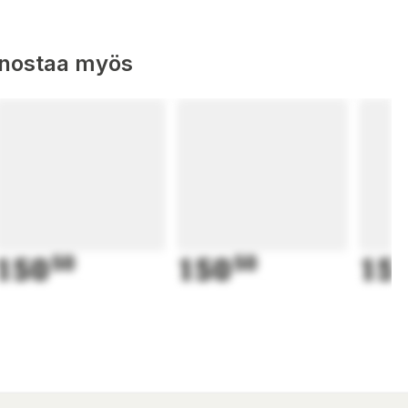
nnostaa myös
150
50
150
50
15