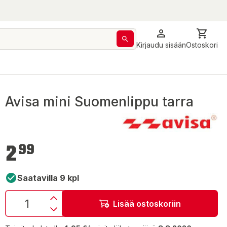
Kirjaudu sisään
Ostoskori
Avisa mini Suomenlippu tarra
2,99 €
2
99
Saatavilla 9 kpl
Lisää ostoskoriin