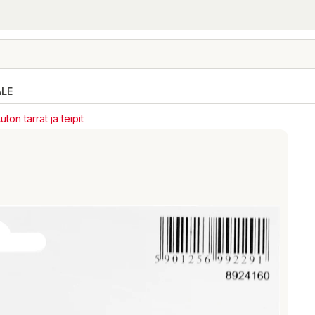
ALE
uton tarrat ja teipit