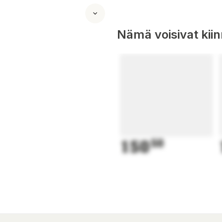
Nämä voisivat kii
150
50