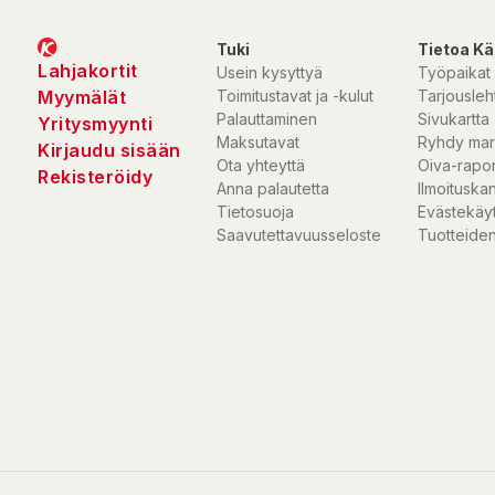
Tuki
Tietoa Kä
Lahjakortit
Usein kysyttyä
Työpaikat
Myymälät
Toimitustavat ja -kulut
Tarjousleht
Palauttaminen
Sivukartta
Yritysmyynti
Maksutavat
Ryhdy mar
Kirjaudu sisään
Ota yhteyttä
Oiva-rapor
Rekisteröidy
Anna palautetta
Ilmoituska
Tietosuoja
Evästekäy
Saavutettavuusseloste
Tuotteiden