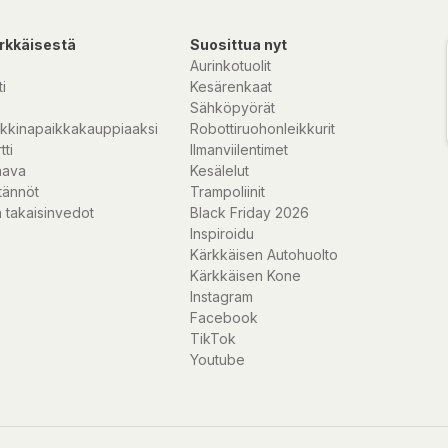
rkkäisestä
Suosittua nyt
Aurinkotuolit
i
Kesärenkaat
Sähköpyörät
kkinapaikkakauppiaaksi
Robottiruohonleikkurit
tti
Ilmanviilentimet
nava
Kesälelut
tännöt
Trampoliinit
 takaisinvedot
Black Friday 2026
Inspiroidu
Kärkkäisen Autohuolto
Kärkkäisen Kone
Instagram
Facebook
TikTok
Youtube