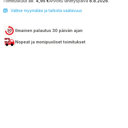
Toimituskulut alk.
4,95 €
Arvioitu lähetyspäivä
8.8.2026
.
Valitse myymäläsi ja tarkista saatavuus
Ilmainen palautus 30 päivän ajan
Nopeat ja monipuoliset toimitukset