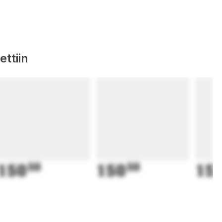
ttiin
150
50
150
50
15