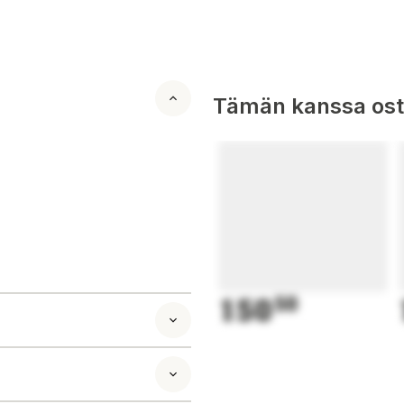
Tämän kanssa oste
150
50