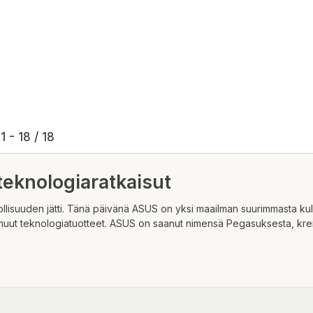
1 - 18 / 18
eknologiaratkaisut
llisuuden jätti. Tänä päivänä ASUS on yksi maailman suurimmasta kul
 muut teknologiatuotteet. ASUS on saanut nimensä Pegasuksesta, kre
ltaan sekä näyttävyydeltään todella hienoa designia.