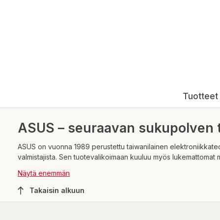
Tuotteet 
ASUS – seuraavan sukupolven t
ASUS on vuonna 1989 perustettu taiwanilainen elektroniikkateo
valmistajista. Sen tuotevalikoimaan kuuluu myös lukemattomat
viisautta ja tietoa. ASUS-tuotemerkin tuotteet ovatkin muotoilu
Näytä enemmän
Takaisin alkuun