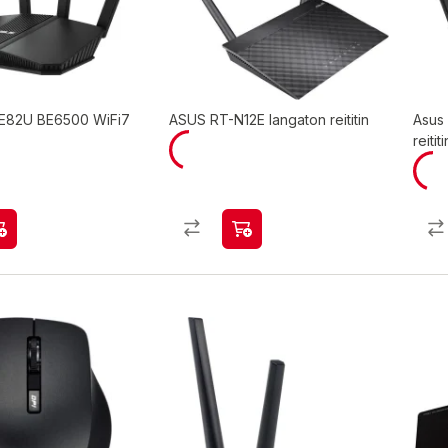
E82U BE6500 WiFi7
ASUS RT-N12E langaton reititin
Asus
reititi