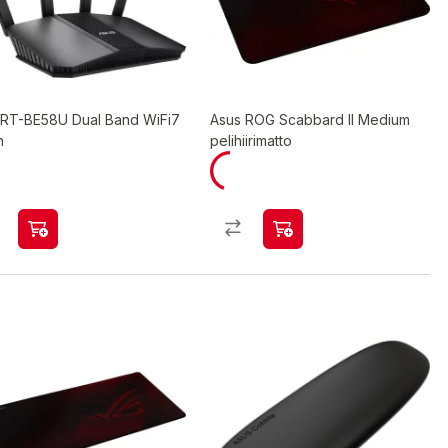
 RT-BE58U Dual Band WiFi7
Asus ROG Scabbard II Medium
n
pelihiirimatto