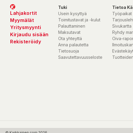
Tuki
Tietoa Kä
Lahjakortit
Usein kysyttyä
Työpaikat
Myymälät
Toimitustavat ja -kulut
Tarjousleht
Palauttaminen
Sivukartta
Yritysmyynti
Maksutavat
Ryhdy mar
Kirjaudu sisään
Ota yhteyttä
Oiva-rapor
Rekisteröidy
Anna palautetta
Ilmoituska
Tietosuoja
Evästekäy
Saavutettavuusseloste
Tuotteiden
© Karkkainen.com 2026