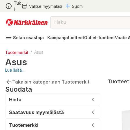
Tuk
Valitse myymäläsi
Suomi
i
Selaa osastoja
Kampanjatuotteet
Outlet-tuotteet
Vaate 
Tuotemerkit
/
Asus
Asus
Lue lisää...
Tuotteet 
Takaisin kategoriaan Tuotemerkit
Suodata
Hinta
Saatavuus myymälästä
Tuotemerkki