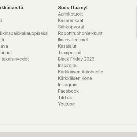
rkkäisestä
Suosittua nyt
Aurinkotuolit
i
Kesärenkaat
Sähköpyörät
kkinapaikkakauppiaaksi
Robottiruohonleikkurit
tti
Ilmanviilentimet
nava
Kesälelut
tännöt
Trampoliinit
 takaisinvedot
Black Friday 2026
Inspiroidu
Kärkkäisen Autohuolto
Kärkkäisen Kone
Instagram
Facebook
TikTok
Youtube