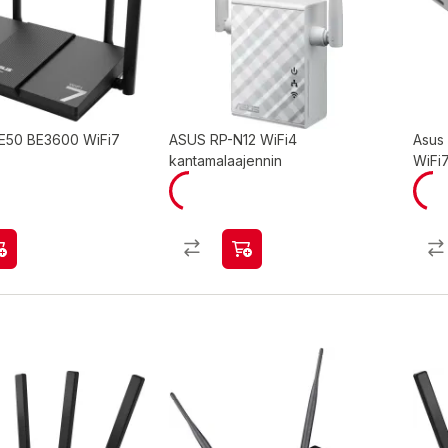
E50 BE3600 WiFi7
ASUS RP-N12 WiFi4
Asus
kantamalaajennin
WiFi7