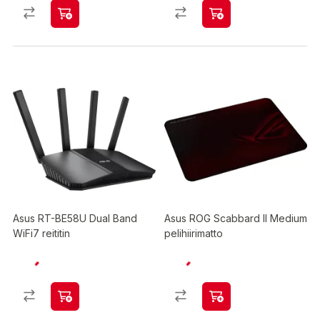
Asus RT-BE58U Dual Band
Asus ROG Scabbard II Medium
WiFi7 reititin
pelihiirimatto