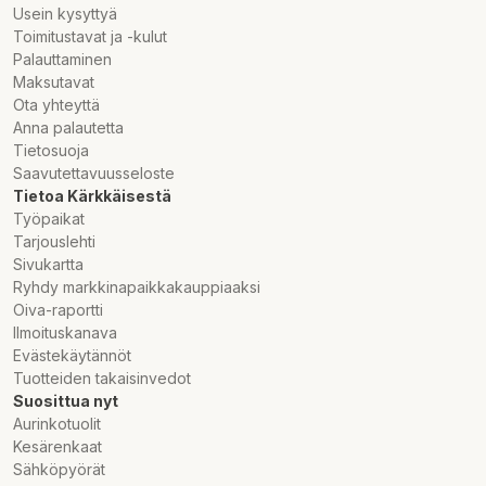
Usein kysyttyä
Toimitustavat ja -kulut
Palauttaminen
Maksutavat
Ota yhteyttä
Anna palautetta
Tietosuoja
Saavutettavuusseloste
Tietoa Kärkkäisestä
Työpaikat
Tarjouslehti
Sivukartta
Ryhdy markkinapaikkakauppiaaksi
Oiva-raportti
Ilmoituskanava
Evästekäytännöt
Tuotteiden takaisinvedot
Suosittua nyt
Aurinkotuolit
Kesärenkaat
Sähköpyörät