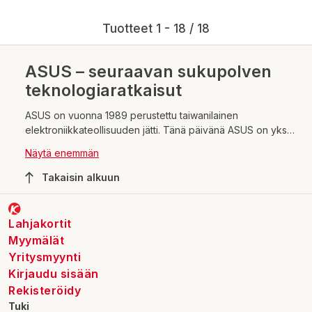
Tuotteet 1 - 18 / 18
ASUS – seuraavan sukupolven
teknologiaratkaisut
ASUS on vuonna 1989 perustettu taiwanilainen
elektroniikkateollisuuden jätti. Tänä päivänä ASUS on yksi
maailman suurimmasta kuluttajakäyttöön tarkoitettujen
Näytä enemmän
kannettavien tietokoneiden valmistajista. Sen
tuotevalikoimaan kuuluu myös lukemattomat muut
Takaisin alkuun
teknologiatuotteet. ASUS on saanut nimensä
Pegasuksesta, kreikkalaisen mytologian siivekkäästä
hevosesta, joka symboloi viisautta ja tietoa. ASUS-
Lahjakortit
tuotemerkin tuotteet ovatkin muotoilultaan sekä
Myymälät
näyttävyydeltään todella hienoa designia.
Yritysmyynti
Kirjaudu sisään
Rekisteröidy
Tuki