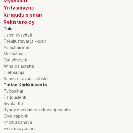
Myymälät
Yritysmyynti
Kirjaudu sisään
Rekisteröidy
Tuki
Usein kysyttyä
Toimitustavat ja -kulut
Palauttaminen
Maksutavat
Ota yhteyttä
Anna palautetta
Tietosuoja
Saavutettavuusseloste
Tietoa Kärkkäisestä
Työpaikat
Tarjouslehti
Sivukartta
Ryhdy markkinapaikkakauppiaaksi
Oiva-raportti
Ilmoituskanava
Evästekäytännöt