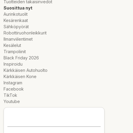
Tuotteiden takaisinvedot
Suosittua nyt
Aurinkotuolit
Kesärenkaat
Sähköpyörät
Robottiruohonleikkurit
Ilmanviilentimet
Kesälelut
Trampoliinit
Black Friday 2026
Inspiroidu
Kärkkäisen Autohuolto
Kärkkäisen Kone
Instagram
Facebook
TikTok
Youtube