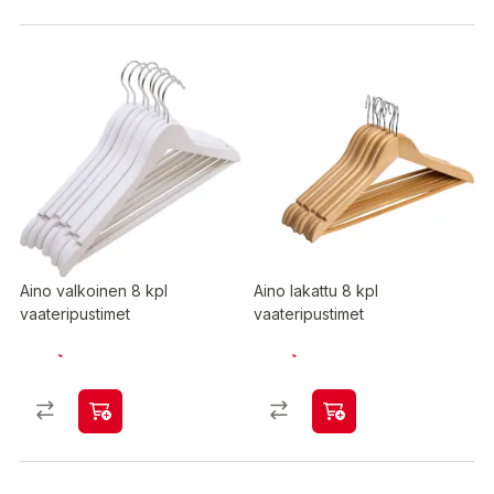
Aino valkoinen 8 kpl
Aino lakattu 8 kpl
vaateripustimet
vaateripustimet