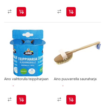
Aino vaihtorulla teippiharjaan
Aino puuvarrella saunaharja