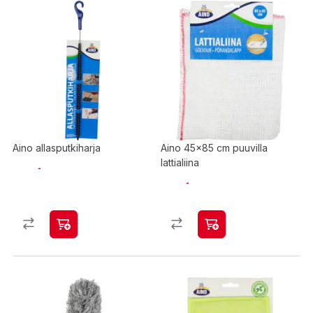
Aino allasputkiharja
Aino 45x85 cm puuvilla
lattialiina