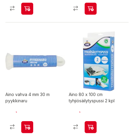
Aino vahva 4 mm 30 m
Aino 80 x 100 cm
pyykkinaru
tyhjiösäilytyspussi 2 kpl