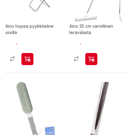
Aino hopea pyykkiteline
Aino 35 cm varrellinen
siivillä
terävälasta