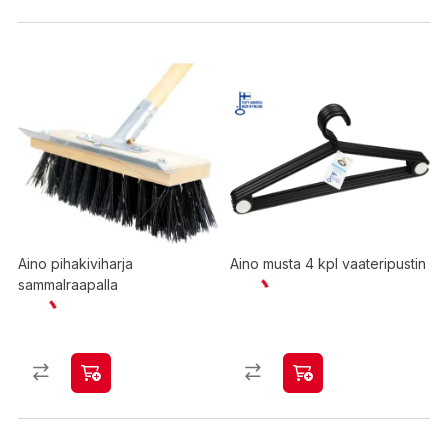
Aino pihakiviharja
Aino musta 4 kpl vaateripustin
sammalraapalla