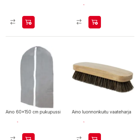
Aino 60x150 cm pukupussi
Aino luonnonkuitu vaateharja