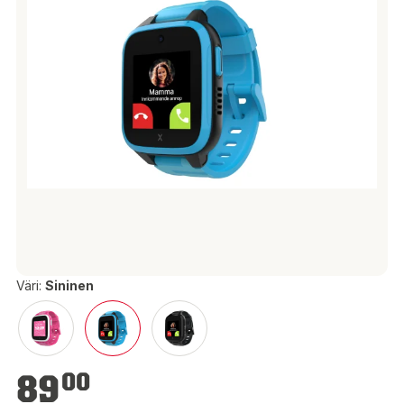
Väri:
Sininen
89,00 €
89
00