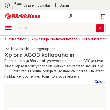
Tu
Valitse myymäläsi
Suomi
ki
kka ja Pelaaminen
/
Älykellot ja puettavat laitteet
/
Kellopuhelimet
Näytä kaikki kategoriapolut
Xplora XGO3 kellopuhelin
Puhelut, chat ja ääniviestit yhteydenpitoon, sekä GPS ja turva-
alueet lapsesi edistyneeseen sijainnin seurantaan. Koulutila ja
SOS -toiminto. Ei nettiä, pelejä tai sosiaalista mediaa. Hallistset
kaikkia kellopuhelimen toimintoja sovelluksella.
Xplora