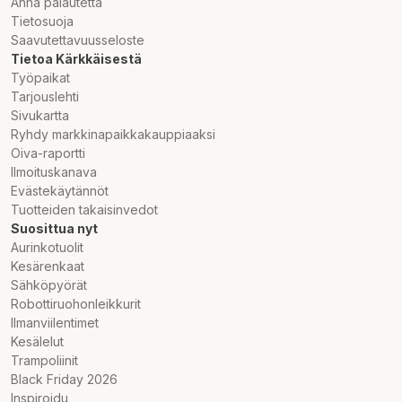
Anna palautetta
Piirisarja: Unisoc W307
Tietosuoja
Näyttö: 1.3" 240x240 TFT
Saavutettavuusseloste
Verkko: 4G, 3G, 2G
Tietoa Kärkkäisestä
Roisketiivis: IP68
Työpaikat
Akku: 800 mAh
Tarjouslehti
Akun kesto valmiustilassa: 72 tuntia
Sivukartta
Muisti: 128 + 128 MB
Ryhdy markkinapaikkakauppiaaksi
Kamera: 2 MP
Oiva-raportti
SIM-kortti: Nano SIM-kortti
Ilmoituskanava
Laturi: Pogo Pin
Evästekäytännöt
Tuotteiden takaisinvedot
Suosittua nyt
Aurinkotuolit
Kesärenkaat
Sähköpyörät
Robottiruohonleikkurit
Ilmanviilentimet
Kesälelut
Trampoliinit
Black Friday 2026
Inspiroidu