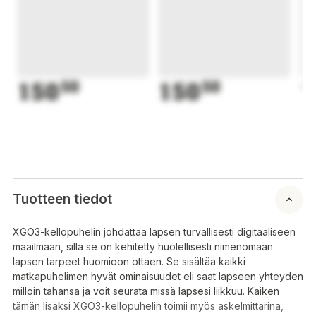
150
50
150
50
1
Tuotteen tiedot
XGO3-kellopuhelin johdattaa lapsen turvallisesti digitaaliseen
maailmaan, sillä se on kehitetty huolellisesti nimenomaan
lapsen tarpeet huomioon ottaen. Se sisältää kaikki
matkapuhelimen hyvät ominaisuudet eli saat lapseen yhteyden
milloin tahansa ja voit seurata missä lapsesi liikkuu. Kaiken
tämän lisäksi XGO3-kellopuhelin toimii myös askelmittarina,