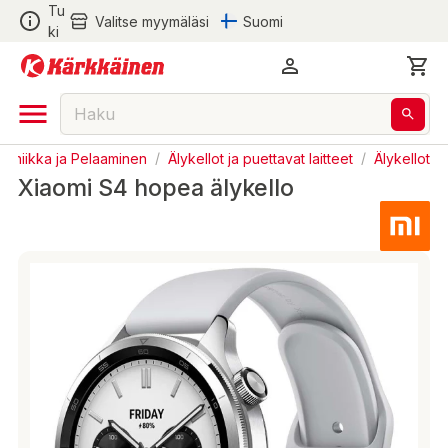
Tu
Valitse myymäläsi
Suomi
ki
troniikka ja Pelaaminen
/
Älykellot ja puettavat laitteet
/
Älykellot
Xiaomi S4 hopea älykello