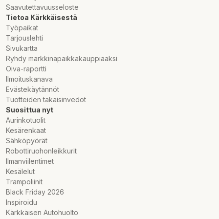
Saavutettavuusseloste
Tietoa Kärkkäisestä
Työpaikat
Tarjouslehti
Sivukartta
Ryhdy markkinapaikkakauppiaaksi
Oiva-raportti
Ilmoituskanava
Evästekäytännöt
Tuotteiden takaisinvedot
Suosittua nyt
Aurinkotuolit
Kesärenkaat
Sähköpyörät
Robottiruohonleikkurit
Ilmanviilentimet
Kesälelut
Trampoliinit
Black Friday 2026
Inspiroidu
Kärkkäisen Autohuolto