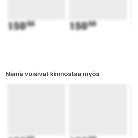
150
50
150
50
1
Nämä voisivat kiinnostaa myös