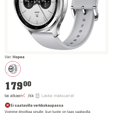
Väri:
Hopea
179,00 €
179
00
tai alkaen
/kk
Laske maksuerät
Ei saatavilla verkkokaupassa
Voimme ilmoittaa sinulle, kun tuote on taas saatavilla