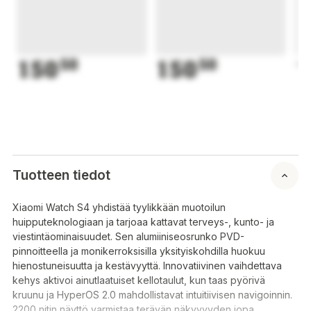
150
50
150
50
1
Tuotteen tiedot
Xiaomi Watch S4 yhdistää tyylikkään muotoilun
huipputeknologiaan ja tarjoaa kattavat terveys-, kunto- ja
viestintäominaisuudet. Sen alumiiniseosrunko PVD-
pinnoitteella ja monikerroksisilla yksityiskohdilla huokuu
hienostuneisuutta ja kestävyyttä. Innovatiivinen vaihdettava
kehys aktivoi ainutlaatuiset kellotaulut, kun taas pyörivä
kruunu ja HyperOS 2.0 mahdollistavat intuitiivisen navigoinnin.
2200 nitin näyttö varmistaa terävän näkyvyyden jopa