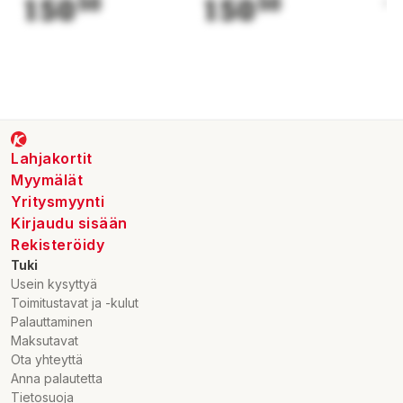
150
50
150
50
1
Lahjakortit
Myymälät
Yritysmyynti
Kirjaudu sisään
Rekisteröidy
Tuki
Usein kysyttyä
Toimitustavat ja -kulut
Palauttaminen
Maksutavat
Ota yhteyttä
Anna palautetta
Tietosuoja