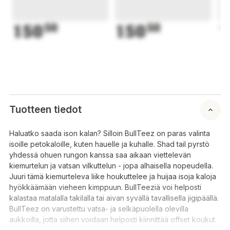
150
50
150
50
1
Tuotteen tiedot
Haluatko saada ison kalan? Silloin BullTeez on paras valinta
isoille petokaloille, kuten hauelle ja kuhalle. Shad tail pyrstö
yhdessä ohuen rungon kanssa saa aikaan viettelevän
kiemurtelun ja vatsan vilkuttelun - jopa alhaisella nopeudella.
Juuri tämä kiemurteleva liike houkuttelee ja huijaa isoja kaloja
hyökkäämään vieheen kimppuun. BullTeeziä voi helposti
kalastaa matalalla takilalla tai aivan syvällä tavallisella jigipäällä.
BullTeez on varustettu vatsa- ja selkäpuolella olevilla
aukkoilla, jotta siihen voidaan helposti kiinnittää offset koukut.