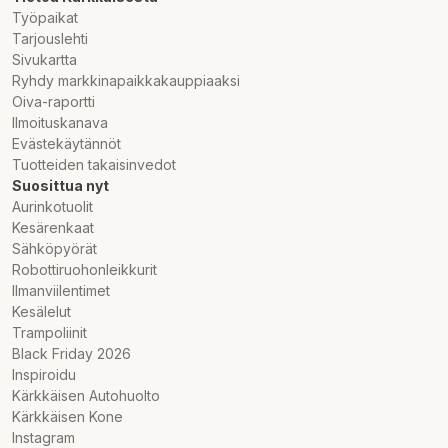
Työpaikat
Tarjouslehti
Sivukartta
Ryhdy markkinapaikkakauppiaaksi
Oiva-raportti
Ilmoituskanava
Evästekäytännöt
Tuotteiden takaisinvedot
Suosittua nyt
Aurinkotuolit
Kesärenkaat
Sähköpyörät
Robottiruohonleikkurit
Ilmanviilentimet
Kesälelut
Trampoliinit
Black Friday 2026
Inspiroidu
Kärkkäisen Autohuolto
Kärkkäisen Kone
Instagram