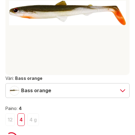
Väri:
Bass orange
Bass orange
Paino:
4
12
4
4 g
5,90 €