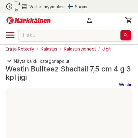
Tu
Valitse myymäläsi
Suomi
ki
Erä ja Retkeily
/
Kalastus
/
Kalastusvieheet
/
Jigit
Näytä kaikki kategoriapolut
Westin Bullteez Shadtail 7,5 cm 4 g 3
kpl jigi
Westin