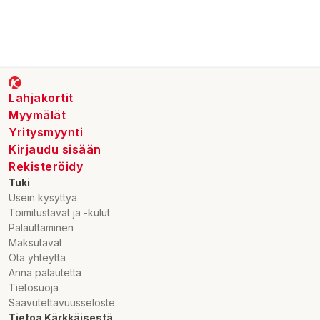
Lahjakortit
Myymälät
Yritysmyynti
Kirjaudu sisään
Rekisteröidy
Tuki
Usein kysyttyä
Toimitustavat ja -kulut
Palauttaminen
Maksutavat
Ota yhteyttä
Anna palautetta
Tietosuoja
Saavutettavuusseloste
Tietoa Kärkkäisestä