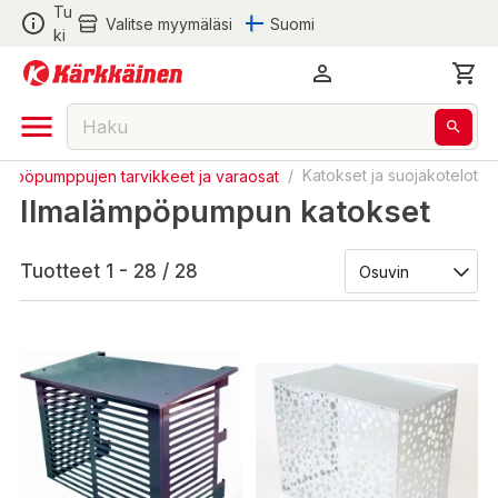
Tu
Valitse myymäläsi
Suomi
ki
lämpöpumppujen tarvikkeet ja varaosat
/
Katokset ja suojakotelot
Ilmalämpöpumpun katokset
Tuotteet 1 - 28 / 28