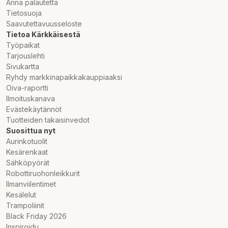
Anna palautetta
Tietosuoja
Saavutettavuusseloste
Tietoa Kärkkäisestä
Työpaikat
Tarjouslehti
Sivukartta
Ryhdy markkinapaikkakauppiaaksi
Oiva-raportti
Ilmoituskanava
Evästekäytännöt
Tuotteiden takaisinvedot
Suosittua nyt
Aurinkotuolit
Kesärenkaat
Sähköpyörät
Robottiruohonleikkurit
Ilmanviilentimet
Kesälelut
Trampoliinit
Black Friday 2026
Inspiroidu