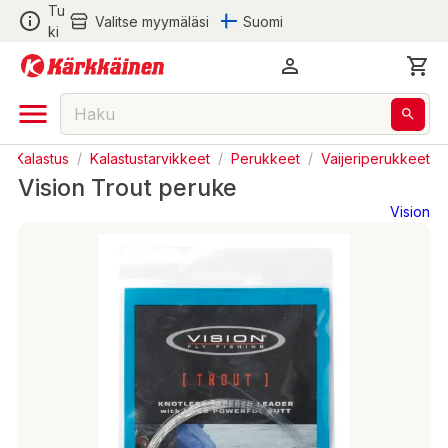
Tu
Valitse myymäläsi
Suomi
ki
/
Kalastus
/
Kalastustarvikkeet
/
Perukkeet
/
Vaijeriperukkeet
Vision Trout peruke
Vision