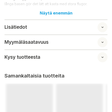
långa basen gör det lätt att kasta med stora flugor.
Näytä enemmän
Längd: 270 cm
Lisätiedot
Myymäläsaatavuus
Kysy tuotteesta
Samankaltaisia tuotteita