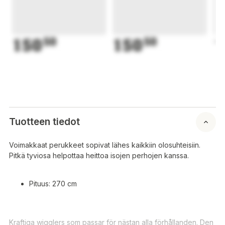
150
50
150
50
1
Tuotteen tiedot
Voimakkaat perukkeet sopivat lähes kaikkiin olosuhteisiin.
Pitkä tyviosa helpottaa heittoa isojen perhojen kanssa.
Pituus: 270 cm
Kraftiga wigglers som passar för nästan alla förhållanden. Den