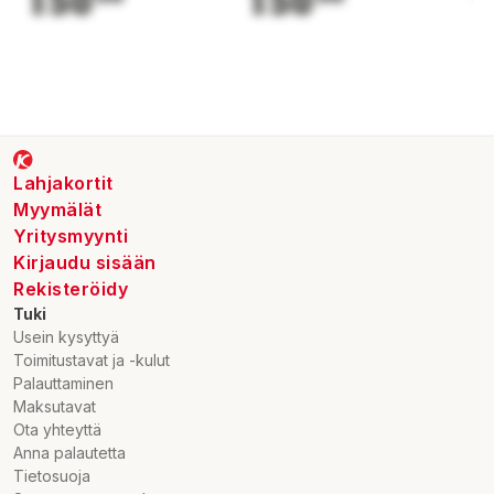
150
150
1
Lahjakortit
Myymälät
Yritysmyynti
Kirjaudu sisään
Rekisteröidy
Tuki
Usein kysyttyä
Toimitustavat ja -kulut
Palauttaminen
Maksutavat
Ota yhteyttä
Anna palautetta
Tietosuoja