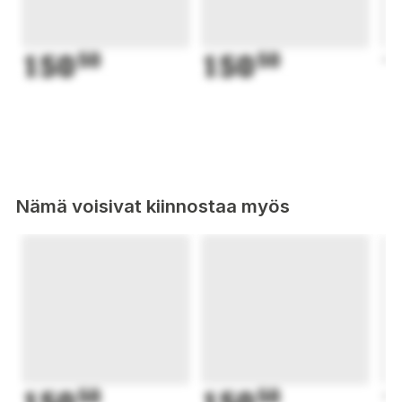
150
50
150
50
1
Nämä voisivat kiinnostaa myös
50
50