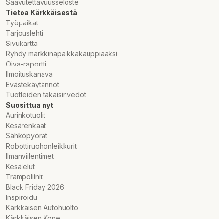
Saavutettavuusseloste
Tietoa Kärkkäisestä
Työpaikat
Tarjouslehti
Sivukartta
Ryhdy markkinapaikkakauppiaaksi
Oiva-raportti
Ilmoituskanava
Evästekäytännöt
Tuotteiden takaisinvedot
Suosittua nyt
Aurinkotuolit
Kesärenkaat
Sähköpyörät
Robottiruohonleikkurit
Ilmanviilentimet
Kesälelut
Trampoliinit
Black Friday 2026
Inspiroidu
Kärkkäisen Autohuolto
Kärkkäisen Kone