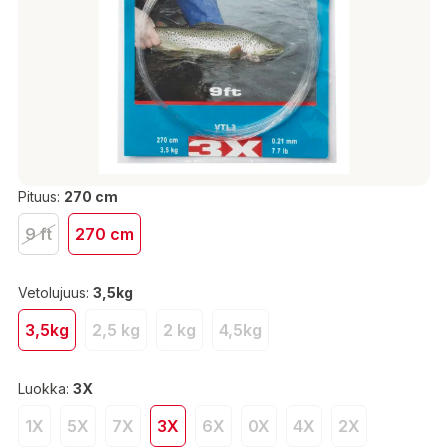
Pituus:
270 cm
9 ft
270 cm
Vetolujuus:
3,5kg
3,5kg
2,5 kg
2 kg
4,5kg
Luokka:
3X
1X
5X
7X
3X
6X
0X
4X
2X