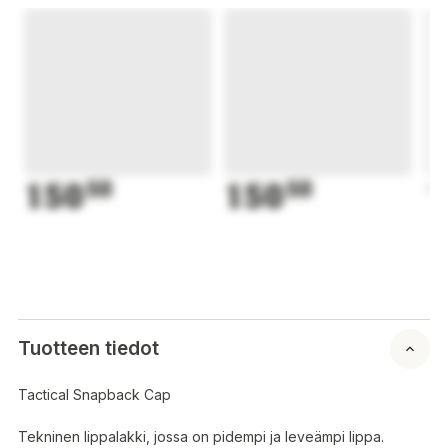
150
50
150
50
1
Tuotteen tiedot
Tactical Snapback Cap
Tekninen lippalakki, jossa on pidempi ja leveämpi lippa.