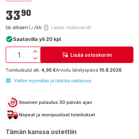
33,90 €
33
90
tai alkaen
/kk
Laske maksuerät
Saatavilla yli 20 kpl
Lisää ostoskoriin
Toimituskulut alk.
4,95 €
Arvioitu lähetyspäivä
10.8.2026
.
Valitse myymäläsi ja tarkista saatavuus
Ilmainen palautus 30 päivän ajan
Nopeat ja monipuoliset toimitukset
Tämän kanssa ostettiin