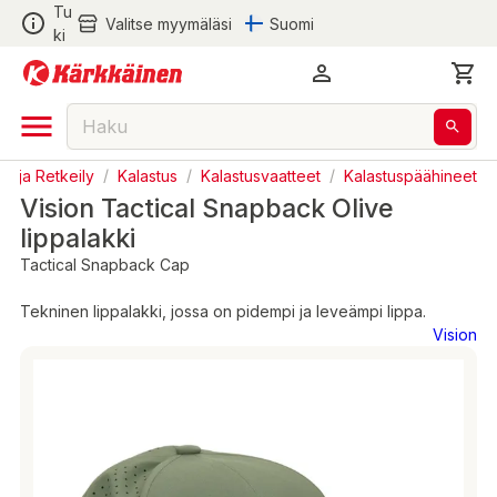
Tu
Valitse myymäläsi
Suomi
ki
rä ja Retkeily
/
Kalastus
/
Kalastusvaatteet
/
Kalastuspäähineet
Vision Tactical Snapback Olive
lippalakki
Tactical Snapback Cap
Tekninen lippalakki, jossa on pidempi ja leveämpi lippa.
Vision