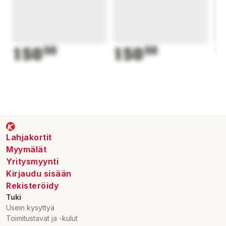
150
50
150
50
1
Lahjakortit
Myymälät
Yritysmyynti
Kirjaudu sisään
Rekisteröidy
Tuki
Usein kysyttyä
Toimitustavat ja -kulut