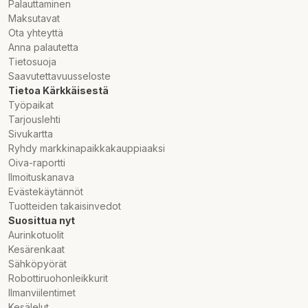
Palauttaminen
Maksutavat
Ota yhteyttä
Anna palautetta
Tietosuoja
Saavutettavuusseloste
Tietoa Kärkkäisestä
Työpaikat
Tarjouslehti
Sivukartta
Ryhdy markkinapaikkakauppiaaksi
Oiva-raportti
Ilmoituskanava
Evästekäytännöt
Tuotteiden takaisinvedot
Suosittua nyt
Aurinkotuolit
Kesärenkaat
Sähköpyörät
Robottiruohonleikkurit
Ilmanviilentimet
Kesälelut