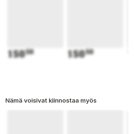
150
50
150
50
1
Nämä voisivat kiinnostaa myös