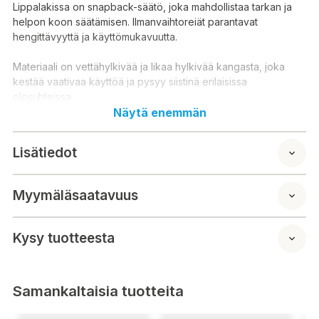
Lippalakissa on snapback-säätö, joka mahdollistaa tarkan ja
helpon koon säätämisen. Ilmanvaihtoreiät parantavat
hengittävyyttä ja käyttömukavuutta.
Materiaali on vettähylkivää ja likaa hylkivää kangasta, joka
kestää vaativaa käyttöä ja pysyy siistinä erilaisissa
olosuhteissa.
Näytä enemmän
Lisätiedot
Myymäläsaatavuus
Kysy tuotteesta
Samankaltaisia tuotteita