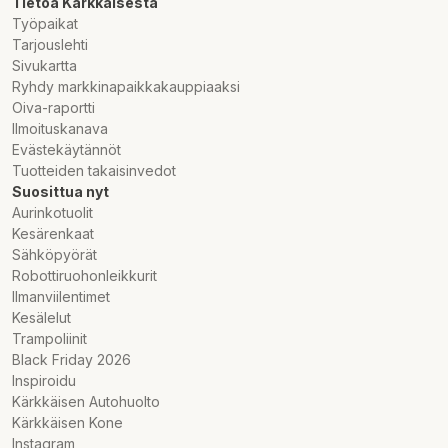
Tietoa Kärkkäisestä
Työpaikat
Tarjouslehti
Sivukartta
Ryhdy markkinapaikkakauppiaaksi
Oiva-raportti
Ilmoituskanava
Evästekäytännöt
Tuotteiden takaisinvedot
Suosittua nyt
Aurinkotuolit
Kesärenkaat
Sähköpyörät
Robottiruohonleikkurit
Ilmanviilentimet
Kesälelut
Trampoliinit
Black Friday 2026
Inspiroidu
Kärkkäisen Autohuolto
Kärkkäisen Kone
Instagram