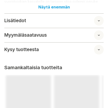
vuoristojokien kasvateille on tarpeen sitoa pidempi peruke
siiman päähän. 2.7 m perukkeet saatavilla 0X - 7X
Näytä enemmän
Lisätiedot
Pituus: 270 cm
0X: Halkaisija 0,28 mm / Vetolujuus 7,2 kg
1X: Halkaisija 0,26 mm / Vetolujuus 6,7 kg
Myymäläsaatavuus
2X: Halkaisija 0,23 mm / Vetolujuus 4,8 kg
3X: Halkaisija 0,20 mm / Vetolujuus 3,7 kg
4X: Halkaisija 0,17 mm / Vetolujuus 2,7 kg
Kysy tuotteesta
5X: Halkaisija 0,15 mm / Vetolujuus 2,3 kg
7X: Halkaisija 0,11 mm / Vetolujuus 1,5 kg
Samankaltaisia tuotteita
Nano Mono är mjuk och minneslös och har mer stretch. Den är
lätt att knyta och knutstyrkan är riktigt bra, oavsett vilken knut
du använder. Tack vare sin töjbarhet fungerar den även som
en flexibel jigg, vilket möjliggör hämtning av stora fiskar även
med tunna jiggtjocklekar.
Nano Mono färdiga peruker erbjuder dig två olika alternativ.