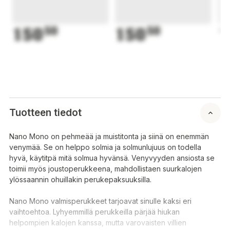
150
50
150
50
1
Tuotteen tiedot
Nano Mono on pehmeää ja muistitonta ja siinä on enemmän
venymää. Se on helppo solmia ja solmunlujuus on todella
hyvä, käytitpä mitä solmua hyvänsä. Venyvyyden ansiosta se
toimii myös joustoperukkeena, mahdollistaen suurkalojen
ylössaannin ohuillakin perukepaksuuksilla.
Nano Mono valmisperukkeet tarjoavat sinulle kaksi eri
vaihtoehtoa. Lyhyemmillä perukkeilla pärjää hiukan
helpompien kalojen kanssa, mutta varovaisten villien