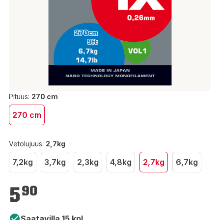
Pituus:
270 cm
270 cm
Vetolujuus:
2,7kg
7,2kg
3,7kg
2,3kg
4,8kg
2,7kg
6,7kg
5,90 €
5
90
Saatavilla 15 kpl