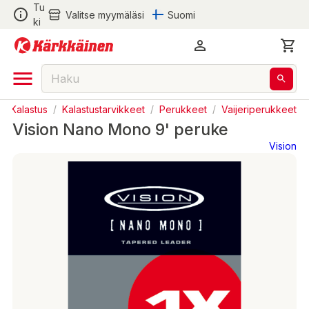
Tu
Valitse myymäläsi
Suomi
ki
/
Kalastus
/
Kalastustarvikkeet
/
Perukkeet
/
Vaijeriperukkeet
Vision Nano Mono 9' peruke
Vision