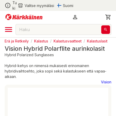
Tu
Valitse myymäläsi
Suomi
ki
Erä ja Retkeily
/
Kalastus
/
Kalastusvaatteet
/
Kalastuslasit
Vision Hybrid Polarflite aurinkolasit
Hybrid Polarized Sunglasses
Hybrid-kehys on nimensä mukaisesti erinomainen
hybridivaihtoehto, joka sopii sekä kalastukseen että vapaa-
aikaan.
Vision