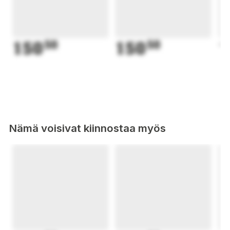
150
50
150
50
1
Nämä voisivat kiinnostaa myös