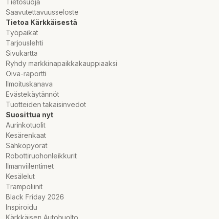
Tietosuoja
Saavutettavuusseloste
Tietoa Kärkkäisestä
Työpaikat
Tarjouslehti
Sivukartta
Ryhdy markkinapaikkakauppiaaksi
Oiva-raportti
Ilmoituskanava
Evästekäytännöt
Tuotteiden takaisinvedot
Suosittua nyt
Aurinkotuolit
Kesärenkaat
Sähköpyörät
Robottiruohonleikkurit
Ilmanviilentimet
Kesälelut
Trampoliinit
Black Friday 2026
Inspiroidu
Kärkkäisen Autohuolto