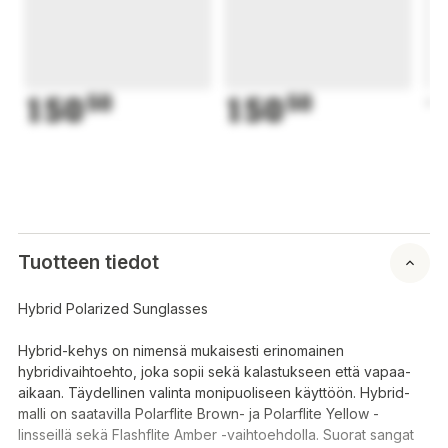
150
50
150
50
1
Tuotteen tiedot
Hybrid Polarized Sunglasses
Hybrid-kehys on nimensä mukaisesti erinomainen
hybridivaihtoehto, joka sopii sekä kalastukseen että vapaa-
aikaan. Täydellinen valinta monipuoliseen käyttöön. Hybrid-
malli on saatavilla Polarflite Brown- ja Polarflite Yellow -
linsseillä sekä Flashflite Amber -vaihtoehdolla. Suorat sangat