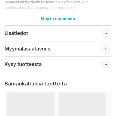
takaavat miellyttävän istuvuuden myös silloin, kun
aurinkolaseja käytetään päähineen päällä.
Linssin väri määrittää, kuinka paljon valoa linssin läpi pääsee.
Näytä enemmän
Näön pysyessä optimaalisena kirkkaissa olosuhteissa tarvitaan
vähemmän valoa ja pilvisellä säällä enemmän.
Lisätiedot
Valmistettu Ranskassa.
Myymäläsaatavuus
Kysy tuotteesta
Samankaltaisia tuotteita