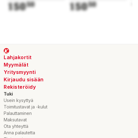
150
50
150
50
1
Lahjakortit
Myymälät
Yritysmyynti
Kirjaudu sisään
Rekisteröidy
Tuki
Usein kysyttyä
Toimitustavat ja -kulut
Palauttaminen
Maksutavat
Ota yhteyttä
Anna palautetta