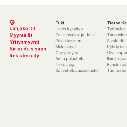
Tuki
Tietoa Kä
Lahjakortit
Usein kysyttyä
Työpaikat
Myymälät
Toimitustavat ja -kulut
Tarjousleht
Palauttaminen
Sivukartta
Yritysmyynti
Maksutavat
Ryhdy mar
Kirjaudu sisään
Ota yhteyttä
Oiva-rapor
Rekisteröidy
Anna palautetta
Ilmoituska
Tietosuoja
Evästekäy
Saavutettavuusseloste
Tuotteiden