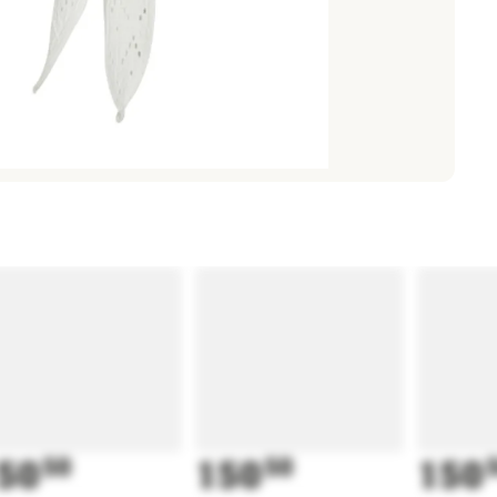
50
50
150
50
150