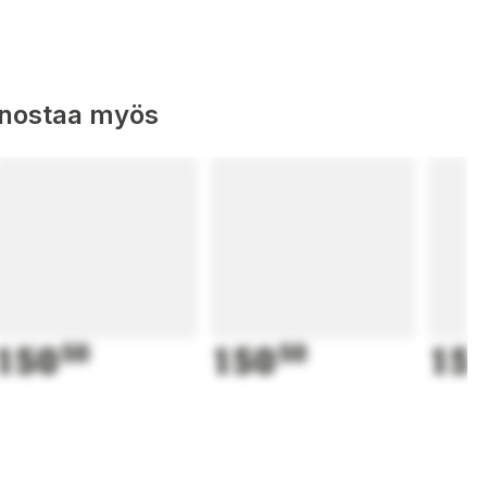
nnostaa myös
150
50
150
50
15