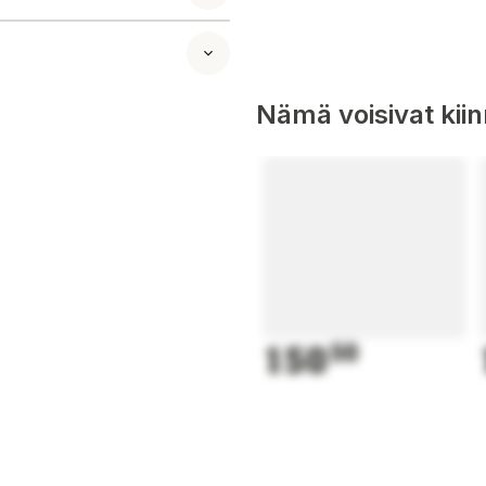
Nämä voisivat kii
150
50