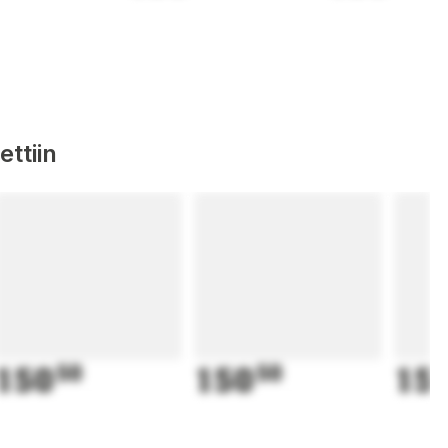
ttiin
150
50
150
50
15