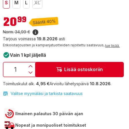
S
M
L
XL
20,99 €
20
99
Säästä 40%
Norm.
34,99 €
Tarjous voimassa
19.8.2026
asti
Erikoistarjousten ja kampanjatuotteiden rajoitettu saatavuus,
lue lisää.
Vain 1 kpl jäljellä
Lisää ostoskoriin
Toimituskulut alk.
4,95 €
Arvioitu lähetyspäivä
10.8.2026
.
Valitse myymäläsi ja tarkista saatavuus
Ilmainen palautus 30 päivän ajan
Nopeat ja monipuoliset toimitukset