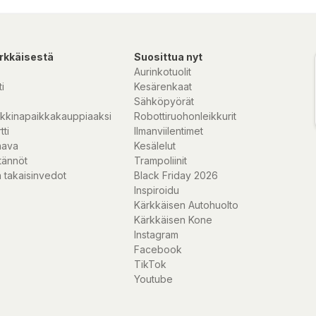
rkkäisestä
Suosittua nyt
Aurinkotuolit
i
Kesärenkaat
Sähköpyörät
kkinapaikkakauppiaaksi
Robottiruohonleikkurit
tti
Ilmanviilentimet
nava
Kesälelut
tännöt
Trampoliinit
 takaisinvedot
Black Friday 2026
Inspiroidu
Kärkkäisen Autohuolto
Kärkkäisen Kone
Instagram
Facebook
TikTok
Youtube