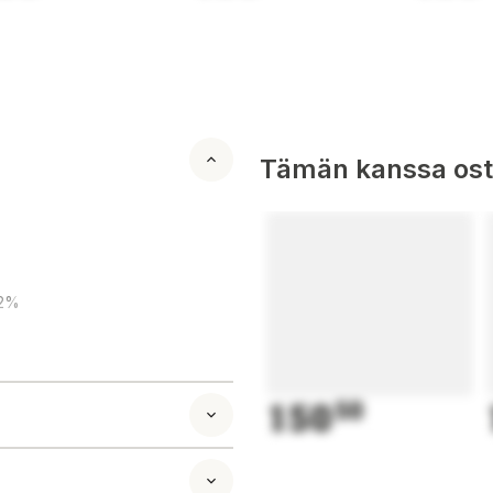
Tämän kanssa oste
 2%
150
50