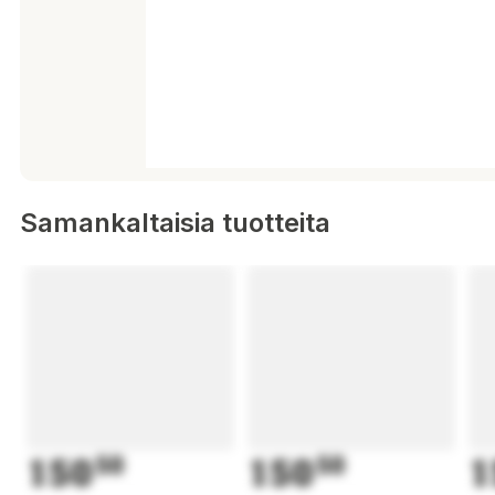
Samankaltaisia tuotteita
150
50
150
50
1