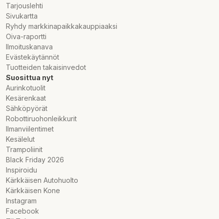
Tarjouslehti
Sivukartta
Ryhdy markkinapaikkakauppiaaksi
Oiva-raportti
Ilmoituskanava
Evästekäytännöt
Tuotteiden takaisinvedot
Suosittua nyt
Aurinkotuolit
Kesärenkaat
Sähköpyörät
Robottiruohonleikkurit
Ilmanviilentimet
Kesälelut
Trampoliinit
Black Friday 2026
Inspiroidu
Kärkkäisen Autohuolto
Kärkkäisen Kone
Instagram
Facebook