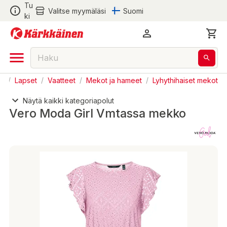
Tu
Valitse myymäläsi
Suomi
ki
en
/
Lapset
/
Vaatteet
/
Mekot ja hameet
/
Lyhythihaiset mekot
Näytä kaikki kategoriapolut
Vero Moda Girl Vmtassa mekko