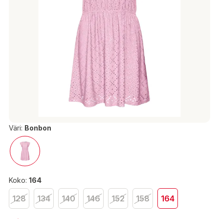
Väri:
Bonbon
Koko:
164
128
134
140
146
152
158
164