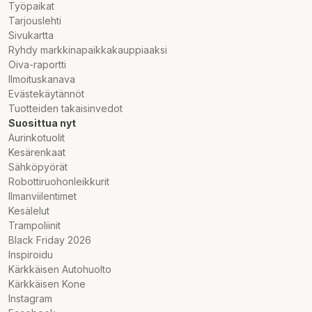
Työpaikat
Tarjouslehti
Sivukartta
Ryhdy markkinapaikkakauppiaaksi
Oiva-raportti
Ilmoituskanava
Evästekäytännöt
Tuotteiden takaisinvedot
Suosittua nyt
Aurinkotuolit
Kesärenkaat
Sähköpyörät
Robottiruohonleikkurit
Ilmanviilentimet
Kesälelut
Trampoliinit
Black Friday 2026
Inspiroidu
Kärkkäisen Autohuolto
Kärkkäisen Kone
Instagram