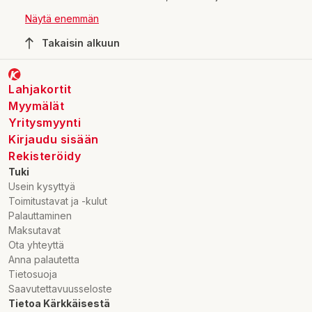
ensimmäisiä askelia kohti maailmaa. Vanhempien työtä
Näytä enemmän
helpottaa, mikäli vauvan vaatteet on helppo pukea päälle.
Kärkkäiseltä löydät vauvalle lukuisia housuvaihtoehtoja
Takaisin alkuun
aina pehmeistä collegehousuista upeisiin trikoisiin. Kauniit
värit ja kuosit ihastuttavat raikkaudellaan. Valitse oma
suosikkisi!
Lahjakortit
Myymälät
Yritysmyynti
Kirjaudu sisään
Rekisteröidy
Tuki
Usein kysyttyä
Toimitustavat ja -kulut
Palauttaminen
Maksutavat
Ota yhteyttä
Anna palautetta
Tietosuoja
Saavutettavuusseloste
Tietoa Kärkkäisestä