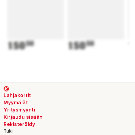
150
50
150
50
1
Lahjakortit
Myymälät
Yritysmyynti
Kirjaudu sisään
Rekisteröidy
Tuki