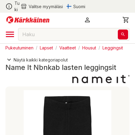
Tu
Valitse myymäläsi
Suomi
ki
Pukeutuminen
/
Lapset
/
Vaatteet
/
Housut
/
Leggingsit
Näytä kaikki kategoriapolut
Name It Nbnkab lasten leggingsit