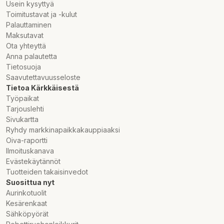
Usein kysyttyä
Toimitustavat ja -kulut
Palauttaminen
Maksutavat
Ota yhteyttä
Anna palautetta
Tietosuoja
Saavutettavuusseloste
Tietoa Kärkkäisestä
Työpaikat
Tarjouslehti
Sivukartta
Ryhdy markkinapaikkakauppiaaksi
Oiva-raportti
Ilmoituskanava
Evästekäytännöt
Tuotteiden takaisinvedot
Suosittua nyt
Aurinkotuolit
Kesärenkaat
Sähköpyörät