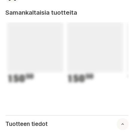
Samankaltaisia tuotteita
150
50
150
50
1
Tuotteen tiedot