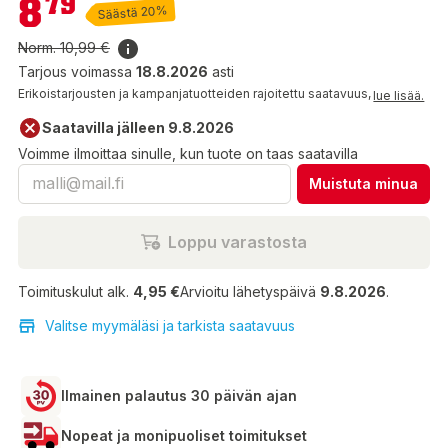
8
79
Säästä 20%
Norm.
10,99 €
Tarjous voimassa
18.8.2026
asti
Erikoistarjousten ja kampanjatuotteiden rajoitettu saatavuus,
lue lisää.
Saatavilla jälleen 9.8.2026
Voimme ilmoittaa sinulle, kun tuote on taas saatavilla
Muistuta minua
Loppu varastosta
Toimituskulut alk.
4,95 €
Arvioitu lähetyspäivä
9.8.2026
.
Valitse myymäläsi ja tarkista saatavuus
Ilmainen palautus 30 päivän ajan
Nopeat ja monipuoliset toimitukset