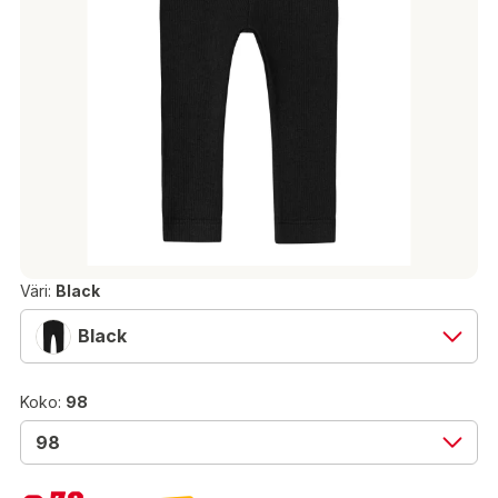
Väri:
Black
Black
Koko:
98
98
8,79 €