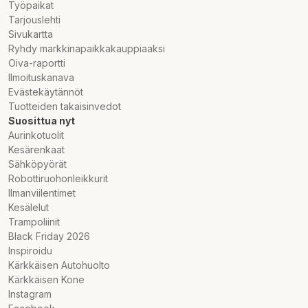
Työpaikat
Tarjouslehti
Sivukartta
Ryhdy markkinapaikkakauppiaaksi
Oiva-raportti
Ilmoituskanava
Evästekäytännöt
Tuotteiden takaisinvedot
Suosittua nyt
Aurinkotuolit
Kesärenkaat
Sähköpyörät
Robottiruohonleikkurit
Ilmanviilentimet
Kesälelut
Trampoliinit
Black Friday 2026
Inspiroidu
Kärkkäisen Autohuolto
Kärkkäisen Kone
Instagram