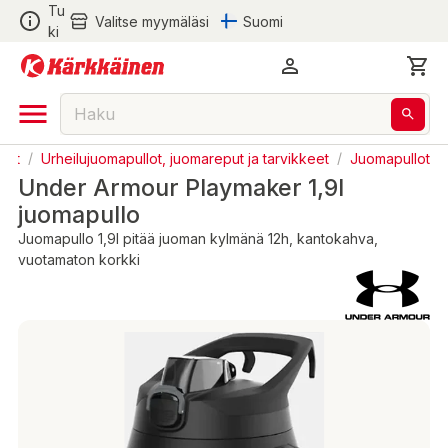
Tu
Valitse myymäläsi
Suomi
ki
keet
/
Urheilujuomapullot, juomareput ja tarvikkeet
/
Juomapullot
Under Armour Playmaker 1,9l
juomapullo
Juomapullo 1,9l pitää juoman kylmänä 12h, kantokahva,
vuotamaton korkki