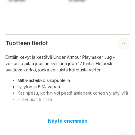
Tuotteen tiedot
Erittäin kevyt ja kestävä Under Armour Playmaker Jug -
vesipullo pitää juoman kylmänä jopa 12 tuntia. Helposti
avattava korkki, jonka voi lukita kuljetusta varten.
Mitta-asteikko sisäpuolella
Lyijytön ja BPA-vapaa
Käsinpesu, korkin voi pestä astiapesukoneen ylähyllyllä
Tilavuus: 1,9 litraa
Näytä enemmän
Den mycket lätta och tåliga Under Armour Playmaker Jug
vattenflaskan håller drycken kall i upp till 12 timmar. Lättöppnat