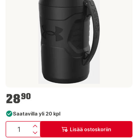
28,90 €
28
90
Saatavilla yli 20 kpl
Lisää ostoskoriin