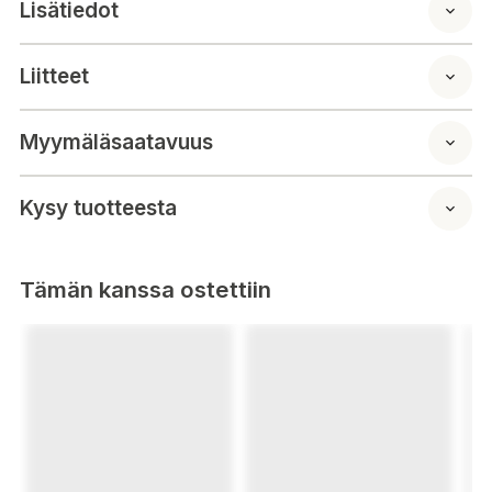
lock som kan låsas för transport.
Lisätiedot
Mätskala inuti
Blyfri och BPA-fri
Liitteet
Handtvätt, locket kan diskas på översta hyllan i
diskmaskinen
Volym: 1,9 liter
Myymäläsaatavuus
Kysy tuotteesta
Tämän kanssa ostettiin