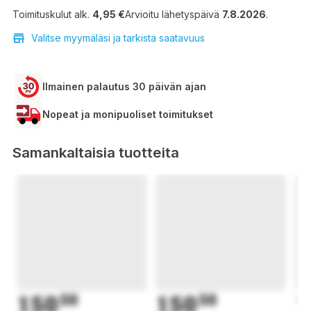
Toimituskulut alk.
4,95 €
Arvioitu lähetyspäivä
7.8.2026
.
Valitse myymäläsi ja tarkista saatavuus
Ilmainen palautus 30 päivän ajan
Nopeat ja monipuoliset toimitukset
Samankaltaisia tuotteita
150
50
150
50
1