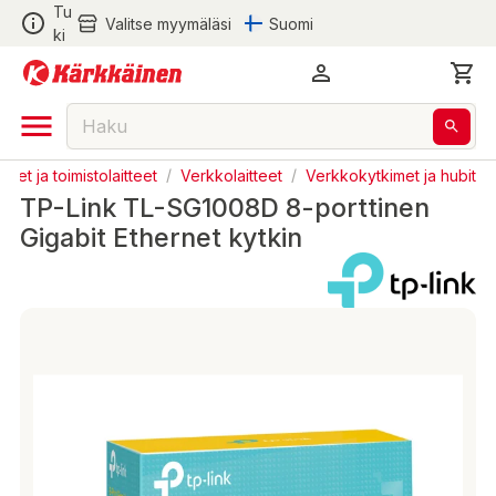
Tu
Valitse myymäläsi
Suomi
ki
eet ja toimistolaitteet
/
Verkkolaitteet
/
Verkkokytkimet ja hubit
TP-Link TL-SG1008D 8-porttinen
Gigabit Ethernet kytkin