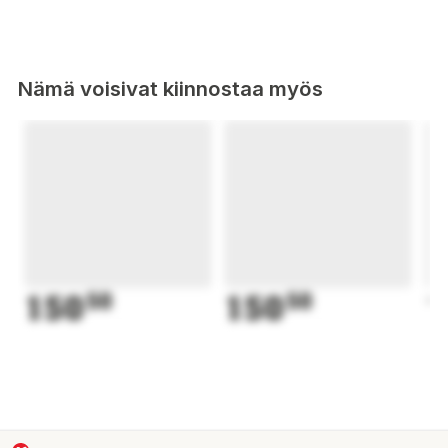
Nämä voisivat kiinnostaa myös
150
50
150
50
1