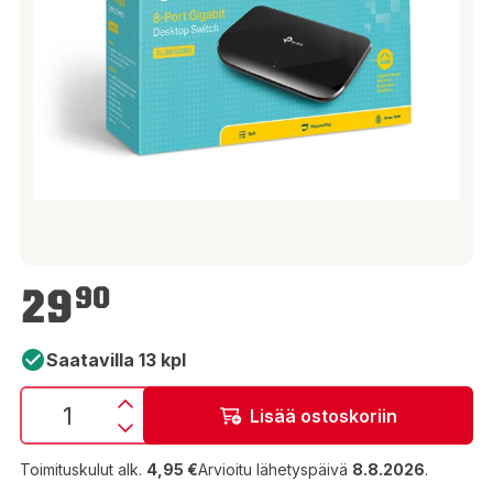
29,90 €
29
90
Saatavilla 13 kpl
Lisää ostoskoriin
Toimituskulut alk.
4,95 €
Arvioitu lähetyspäivä
8.8.2026
.