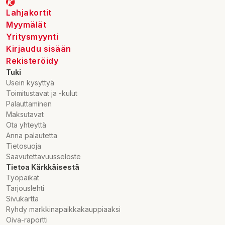
Lahjakortit
Myymälät
Yritysmyynti
Kirjaudu sisään
Rekisteröidy
Tuki
Usein kysyttyä
Toimitustavat ja -kulut
Palauttaminen
Maksutavat
Ota yhteyttä
Anna palautetta
Tietosuoja
Saavutettavuusseloste
Tietoa Kärkkäisestä
Työpaikat
Tarjouslehti
Sivukartta
Ryhdy markkinapaikkakauppiaaksi
Oiva-raportti