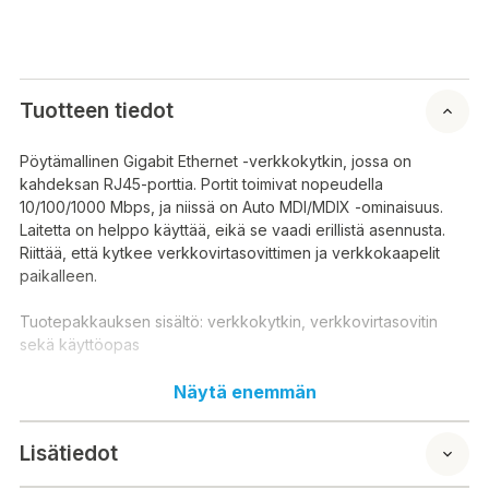
Tuotteen tiedot
Pöytämallinen Gigabit Ethernet -verkkokytkin, jossa on
kahdeksan RJ45-porttia. Portit toimivat nopeudella
10/100/1000 Mbps, ja niissä on Auto MDI/MDIX -ominaisuus.
Laitetta on helppo käyttää, eikä se vaadi erillistä asennusta.
Riittää, että kytkee verkkovirtasovittimen ja verkkokaapelit
paikalleen.
Tuotepakkauksen sisältö: verkkokytkin, verkkovirtasovitin
sekä käyttöopas
Ei tuuletinta, äänetön
Näytä enemmän
Ulkoinen virtalähde
Tekniset tiedot: Portit: 8x 10/100/1000 (RJ-45)
Lisätiedot
Väylänopeus: 16 Gbps
MAC-osoitetaulukko: 4K