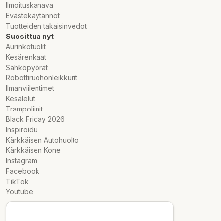
Ilmoituskanava
Evästekäytännöt
Tuotteiden takaisinvedot
Suosittua nyt
Aurinkotuolit
Kesärenkaat
Sähköpyörät
Robottiruohonleikkurit
Ilmanviilentimet
Kesälelut
Trampoliinit
Black Friday 2026
Inspiroidu
Kärkkäisen Autohuolto
Kärkkäisen Kone
Instagram
Facebook
TikTok
Youtube