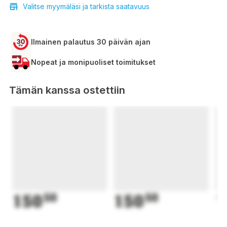
Valitse myymäläsi ja tarkista saatavuus
Ilmainen palautus 30 päivän ajan
Nopeat ja monipuoliset toimitukset
Tämän kanssa ostettiin
150
50
150
50
1