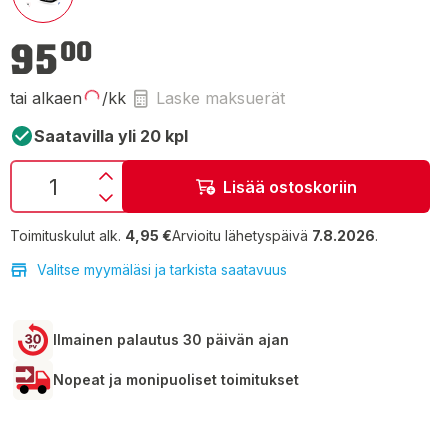
95,00 €
95
00
tai alkaen
/kk
Laske maksuerät
Saatavilla yli 20 kpl
Lisää ostoskoriin
Toimituskulut alk.
4,95 €
Arvioitu lähetyspäivä
7.8.2026
.
Valitse myymäläsi ja tarkista saatavuus
Ilmainen palautus 30 päivän ajan
Nopeat ja monipuoliset toimitukset