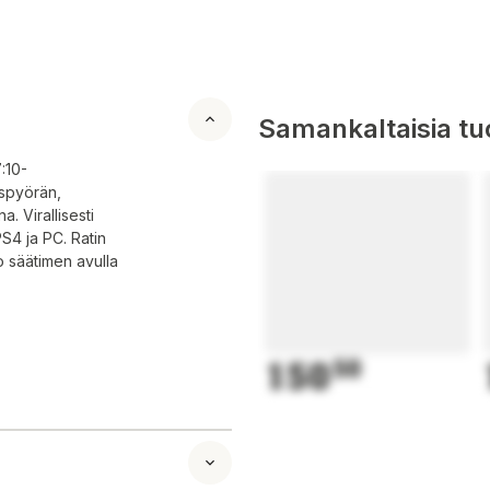
Samankaltaisia tuo
:10-
uspyörän,
a. Virallisesti
PS4 ja PC. Ratin
o säätimen avulla
150
50
ittama
tai ilman