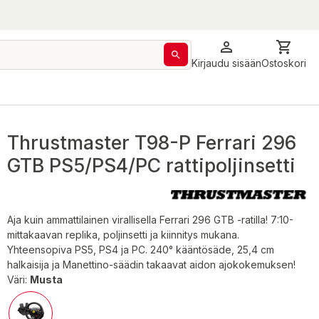
Kirjaudu sisään
Ostoskori
Thrustmaster T98-P Ferrari 296
GTB PS5/PS4/PC rattipoljinsetti
Aja kuin ammattilainen virallisella Ferrari 296 GTB -ratilla! 7:10-
mittakaavan replika, poljinsetti ja kiinnitys mukana.
Yhteensopiva PS5, PS4 ja PC. 240° kääntösäde, 25,4 cm
halkaisija ja Manettino-säädin takaavat aidon ajokokemuksen!
Väri:
Musta