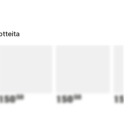
tteita
150
50
150
50
15