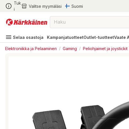
Tuk
Valitse myymäläsi
Suomi
i
Selaa osastoja
Kampanjatuotteet
Outlet-tuotteet
Vaate 
Elektroniikka ja Pelaaminen
/
Gaming
/
Peliohjaimet ja joystickit