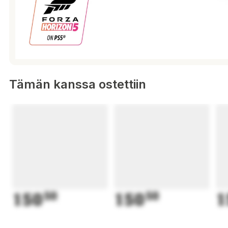
Tämän kanssa ostettiin
150
50
150
50
1