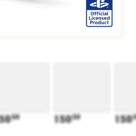
50
50
150
50
150