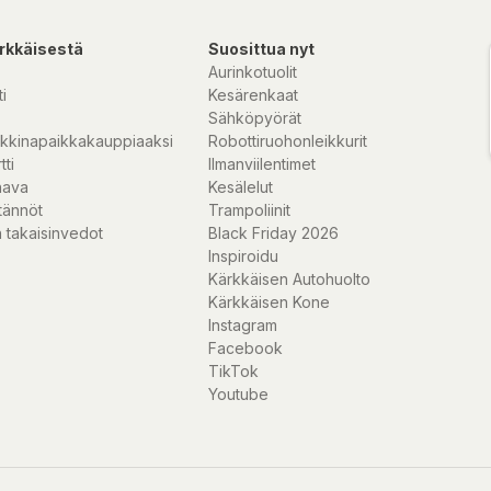
rkkäisestä
Suosittua nyt
Aurinkotuolit
i
Kesärenkaat
Sähköpyörät
kkinapaikkakauppiaaksi
Robottiruohonleikkurit
tti
Ilmanviilentimet
nava
Kesälelut
tännöt
Trampoliinit
 takaisinvedot
Black Friday 2026
Inspiroidu
Kärkkäisen Autohuolto
Kärkkäisen Kone
Instagram
Facebook
TikTok
Youtube