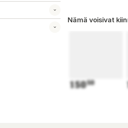
Nämä voisivat kii
i skala 7:10! Detta
em – redo att
ion och Ferrari,
,4 cm och en
ndra
150
50
i 296 GTB
ssistans