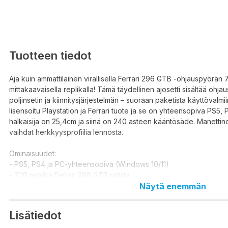
Tuotteen tiedot
Aja kuin ammattilainen virallisella Ferrari 296 GTB -ohjauspyörän 7
mittakaavaisella replikalla! Tämä täydellinen ajosetti sisältää ohja
poljinsetin ja kiinnitysjärjestelmän – suoraan paketista käyttövalmiin
lisensoitu Playstation ja Ferrari tuote ja se on yhteensopiva PS5, 
halkaisija on 25,4cm ja siinä on 240 asteen kääntösäde. Manettin
vaihdat herkkyysprofiilia lennosta.
Ominaisuudet:
- PS5, PS4 ja PC-yhteensopiva (Windows 10/11)
- 7:10 replika Ferrari 296 GTB ratista
- Ferrarin virallisesti lisensoima, todellisen Ferrari 296 GTB:n inno
Näytä enemmän
- 240° kääntösäde
- Ratin halkaisija: 25,4cm
Lisätiedot
- Manettino-valitsin tarjoaa kolme ajoprofiilia, joko ajotuen kanssa 