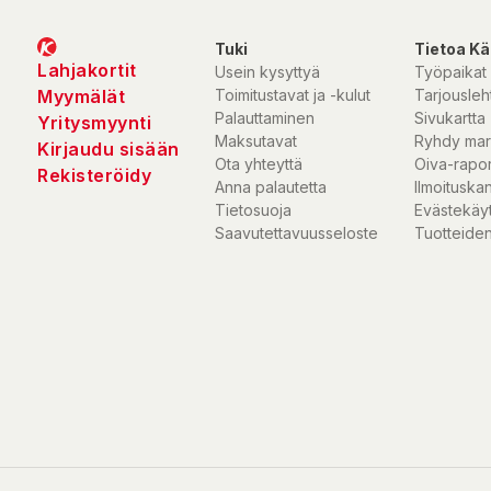
Tuki
Tietoa Kä
Lahjakortit
Usein kysyttyä
Työpaikat
Myymälät
Toimitustavat ja -kulut
Tarjousleht
Palauttaminen
Sivukartta
Yritysmyynti
Maksutavat
Ryhdy mar
Kirjaudu sisään
Ota yhteyttä
Oiva-rapor
Rekisteröidy
Anna palautetta
Ilmoituska
Tietosuoja
Evästekäy
Saavutettavuusseloste
Tuotteiden