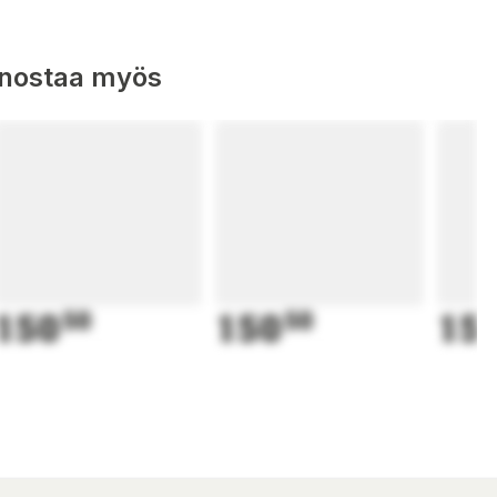
nnostaa myös
150
50
150
50
15