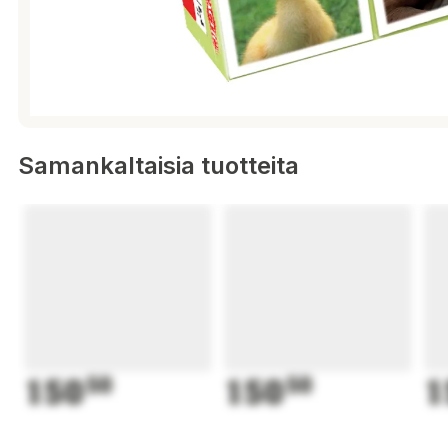
Samankaltaisia tuotteita
150
50
150
50
1