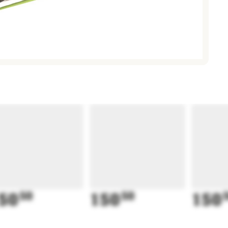
50
50
150
50
150