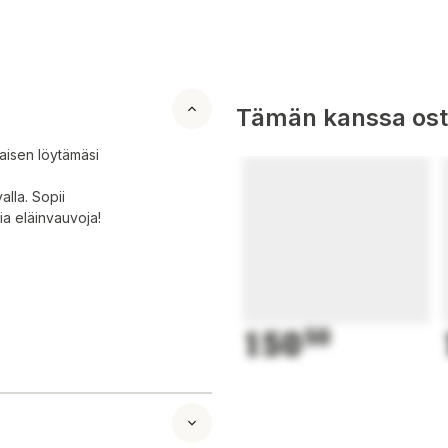
Tämän kanssa oste
aisen löytämäsi
alla. Sopii
sia eläinvauvoja!
150
50
a varje par du
. Lämplig för
djurbebisar!