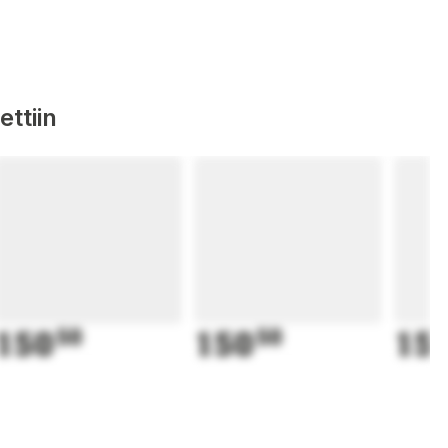
ttiin
150
50
150
50
15