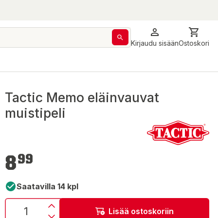
Kirjaudu sisään
Ostoskori
Tactic Memo eläinvauvat
muistipeli
8,99 €
8
99
Saatavilla 14 kpl
Lisää ostoskoriin