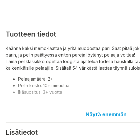
Tuotteen tiedot
Käännä kaksi memo-laattaa ja yritä muodostaa pari. Saat pitää jok
parin, ja pelin päättyessä eniten pareja löytänyt pelaaja voittaa!
Tämä peliklassikko opettaa loogista ajattelua todella hauskalla tav
kaikenikäisille pelaajille. Sisältää 54 värikästä laattaa täynnä suloi
Pelaajamäärä: 2+
Pelin kesto: 10+ minuuttia
Ikäsuositus: 3+ vuotta
Näytä enemmän
Vänd på två memobrickor och försök skapa ett par. Du får behåll
hittar, och i slutet av spelet vinner spelaren som hittade flest par!
Detta klassiska spel lär ut logiskt tänkande på ett riktigt roligt sätt
Lisätiedot
spelare i alla åldrar. Innehåller 54 färgglada brickor fulla av söta 