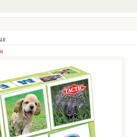
ALE
it