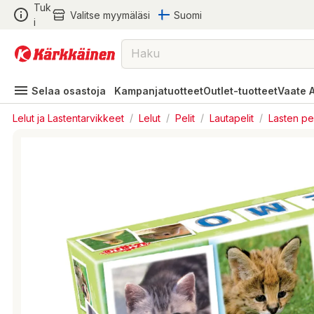
Tuk
Valitse myymäläsi
Suomi
i
Selaa osastoja
Kampanjatuotteet
Outlet-tuotteet
Vaate 
Lelut ja Lastentarvikkeet
/
Lelut
/
Pelit
/
Lautapelit
/
Lasten pel