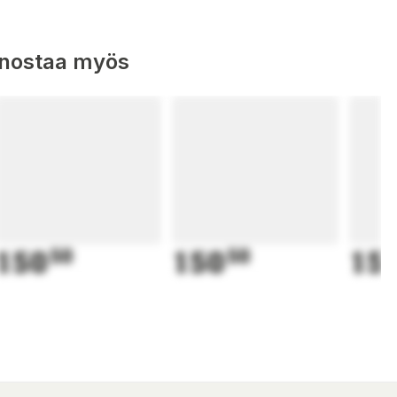
nnostaa myös
150
50
150
50
15