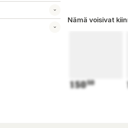
Nämä voisivat kii
150
50