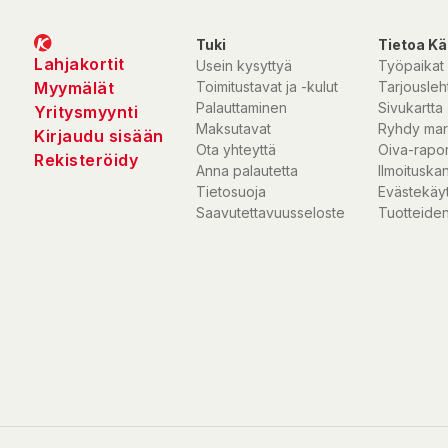
Tuki
Tietoa Kä
Lahjakortit
Usein kysyttyä
Työpaikat
Myymälät
Toimitustavat ja -kulut
Tarjousleht
Palauttaminen
Sivukartta
Yritysmyynti
Maksutavat
Ryhdy mar
Kirjaudu sisään
Ota yhteyttä
Oiva-rapor
Rekisteröidy
Anna palautetta
Ilmoituska
Tietosuoja
Evästekäy
Saavutettavuusseloste
Tuotteiden