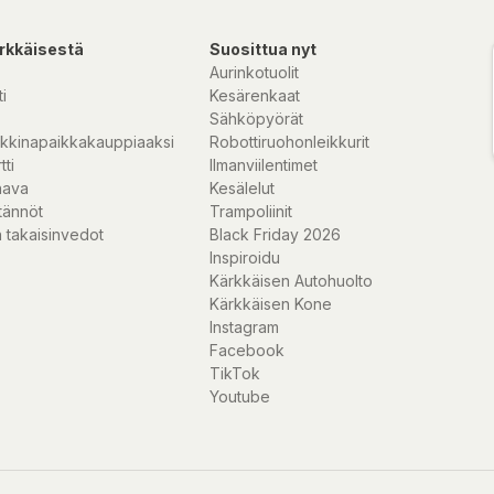
rkkäisestä
Suosittua nyt
Aurinkotuolit
i
Kesärenkaat
Sähköpyörät
kkinapaikkakauppiaaksi
Robottiruohonleikkurit
tti
Ilmanviilentimet
nava
Kesälelut
tännöt
Trampoliinit
 takaisinvedot
Black Friday 2026
Inspiroidu
Kärkkäisen Autohuolto
Kärkkäisen Kone
Instagram
Facebook
TikTok
Youtube