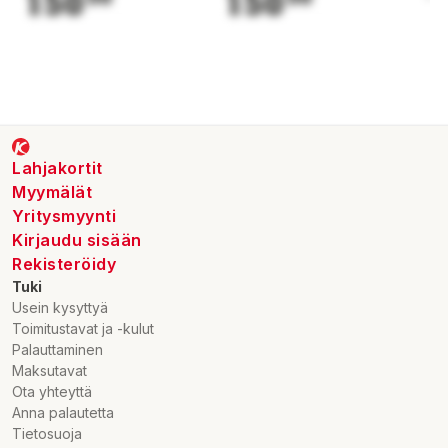
150
150
1
Lahjakortit
Myymälät
Yritysmyynti
Kirjaudu sisään
Rekisteröidy
Tuki
Usein kysyttyä
Toimitustavat ja -kulut
Palauttaminen
Maksutavat
Ota yhteyttä
Anna palautetta
Tietosuoja