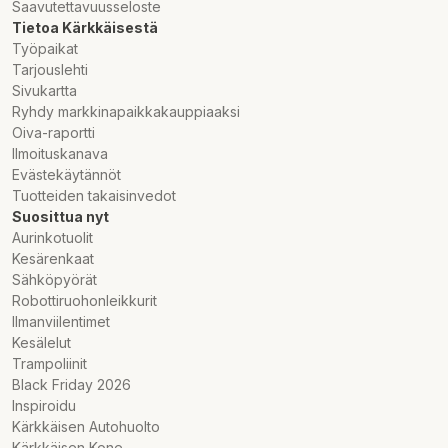
Saavutettavuusseloste
Tietoa Kärkkäisestä
Työpaikat
Tarjouslehti
Sivukartta
Ryhdy markkinapaikkakauppiaaksi
Oiva-raportti
Ilmoituskanava
Evästekäytännöt
Tuotteiden takaisinvedot
Suosittua nyt
Aurinkotuolit
Kesärenkaat
Sähköpyörät
Robottiruohonleikkurit
Ilmanviilentimet
Kesälelut
Trampoliinit
Black Friday 2026
Inspiroidu
Kärkkäisen Autohuolto
Kärkkäisen Kone