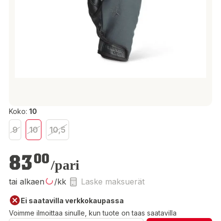
Koko:
10
9
10
10,5
83,00 €
83
00
/pari
tai alkaen
/kk
Laske maksuerät
Ei saatavilla verkkokaupassa
Voimme ilmoittaa sinulle, kun tuote on taas saatavilla