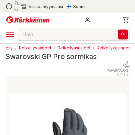
Tu
Valitse myymäläsi
Suomi
ki
etkeily
/
Retkeilyvaatteet
/
Retkeilyasusteet
/
Retkeilykäsineet
Swarovski GP Pro sormikas