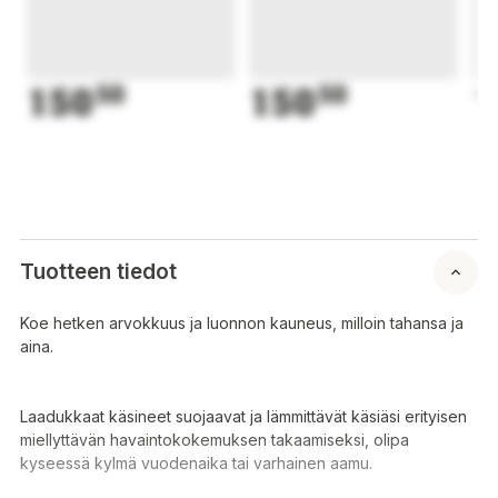
150
50
150
50
1
Tuotteen tiedot
Koe hetken arvokkuus ja luonnon kauneus, milloin tahansa ja
aina.
Laadukkaat käsineet suojaavat ja lämmittävät käsiäsi erityisen
miellyttävän havaintokokemuksen takaamiseksi, olipa
kyseessä kylmä vuodenaika tai varhainen aamu.