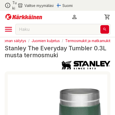
Tu
Valitse myymäläsi
Suomi
ki
 juoman säilytys
/
Juomien kuljetus
/
Termosmukit ja matkamukit
Stanley The Everyday Tumbler 0.3L
musta termosmuki