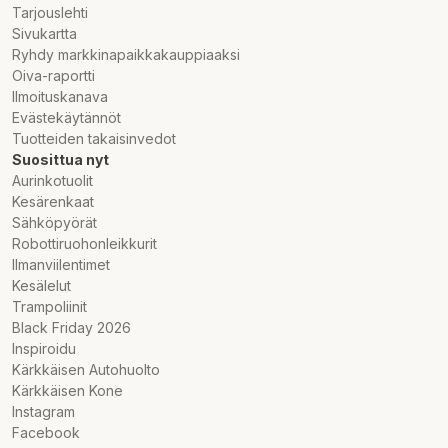
Tarjouslehti
Sivukartta
Ryhdy markkinapaikkakauppiaaksi
Oiva-raportti
Ilmoituskanava
Evästekäytännöt
Tuotteiden takaisinvedot
Suosittua nyt
Aurinkotuolit
Kesärenkaat
Sähköpyörät
Robottiruohonleikkurit
Ilmanviilentimet
Kesälelut
Trampoliinit
Black Friday 2026
Inspiroidu
Kärkkäisen Autohuolto
Kärkkäisen Kone
Instagram
Facebook