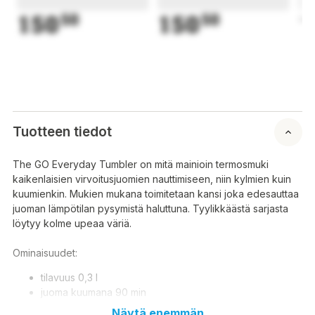
150
50
150
50
1
Tuotteen tiedot
The GO Everyday Tumbler on mitä mainioin termosmuki
kaikenlaisien virvoitusjuomien nauttimiseen, niin kylmien kuin
kuumienkin. Mukien mukana toimitetaan kansi joka edesauttaa
juoman lämpötilan pysymistä haluttuna. Tyylikkäästä sarjasta
löytyy kolme upeaa väriä.
Ominaisuudet:
tilavuus 0,3 l
juoma kuumana 90 min
juoma kylmänä 30 min.
Näytä enemmän