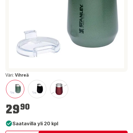
Väri:
Vihreä
29,90 €
29
90
Saatavilla yli 20 kpl