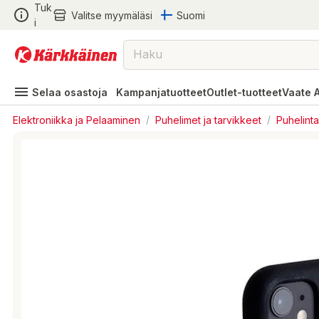
Tuk
Valitse myymäläsi
Suomi
i
Selaa osastoja
Kampanjatuotteet
Outlet-tuotteet
Vaate 
Elektroniikka ja Pelaaminen
/
Puhelimet ja tarvikkeet
/
Puhelint