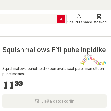
Kirjaudu sisään
Ostoskori
Squishmallows Fifi puhelinpidike
Squishmallows-puhelinpidikkeen avulla saat paremman otteen
puhelimestasi.
11,99 €
11
99
Lisää ostoskoriin