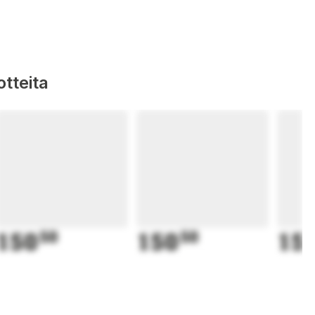
tteita
150
50
150
50
15