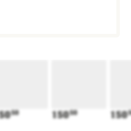
50
50
150
50
150