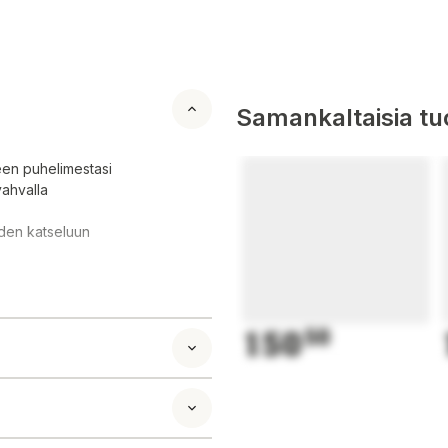
Samankaltaisia tuo
een puhelimestasi
vahvalla
oiden katseluun
150
50