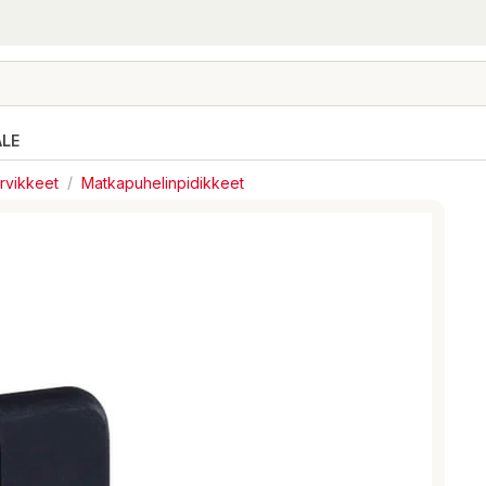
ALE
arvikkeet
/
Matkapuhelinpidikkeet