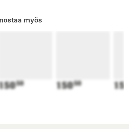
nnostaa myös
150
50
150
50
15