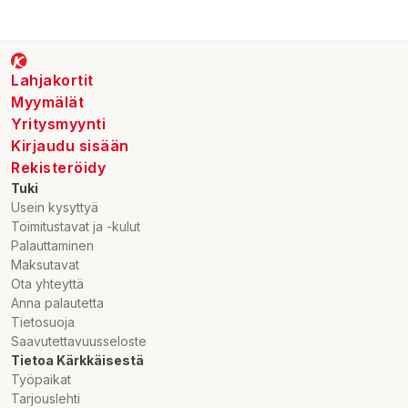
Lahjakortit
Myymälät
Yritysmyynti
Kirjaudu sisään
Rekisteröidy
Tuki
Usein kysyttyä
Toimitustavat ja -kulut
Palauttaminen
Maksutavat
Ota yhteyttä
Anna palautetta
Tietosuoja
Saavutettavuusseloste
Tietoa Kärkkäisestä
Työpaikat
Tarjouslehti