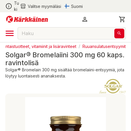
Tu
Valitse myymäläsi
Suomi
ki
Luontaistuotteet, vitamiinit ja lisäravinteet
/
Ruuansulatusentsyymit
Solgar® Bromelaiini 300 mg 60 kaps.
ravintolisä
Solgar® Bromelain 300 mg sisältää bromelaiini-entsyymiä, jota
löytyy luontaisesti ananaksesta.