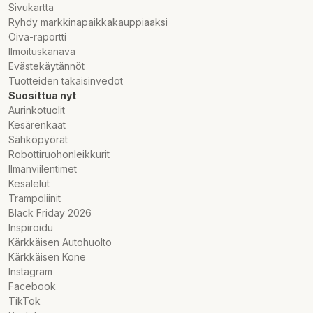
Sivukartta
Ryhdy markkinapaikkakauppiaaksi
Oiva-raportti
Ilmoituskanava
Evästekäytännöt
Tuotteiden takaisinvedot
Suosittua nyt
Aurinkotuolit
Kesärenkaat
Sähköpyörät
Robottiruohonleikkurit
Ilmanviilentimet
Kesälelut
Trampoliinit
Black Friday 2026
Inspiroidu
Kärkkäisen Autohuolto
Kärkkäisen Kone
Instagram
Facebook
TikTok