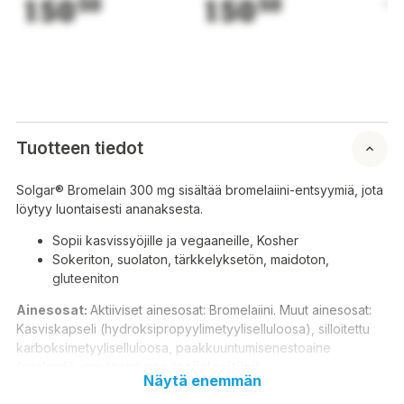
150
50
150
50
1
Tuotteen tiedot
Solgar® Bromelain 300 mg sisältää bromelaiini-entsyymiä, jota
löytyy luontaisesti ananaksesta.
Sopii kasvissyöjille ja vegaaneille, Kosher
Sokeriton, suolaton, tärkkelyksetön, maidoton,
gluteeniton
Ainesosat:
Aktiiviset ainesosat: Bromelaiini. Muut ainesosat:
Kasviskapseli (hydroksipropyylimetyyliselluloosa), silloitettu
karboksimetyyliselluloosa, paakkuuntumisenestoaine
(piioksidi), emulgointiaine (
soijalesitiini
).
Näytä enemmän