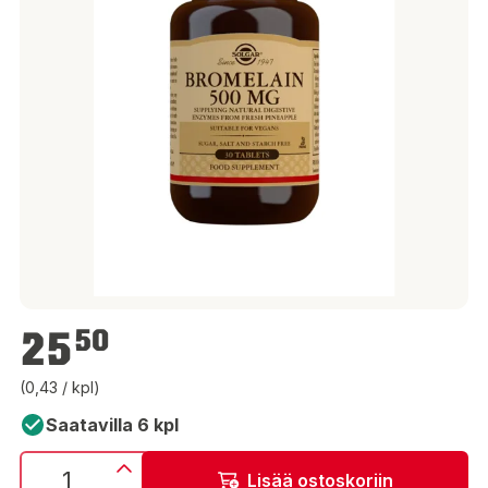
25,50 €
25
50
(0,43 / kpl)
Saatavilla 6 kpl
Lisää ostoskoriin