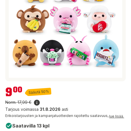
9,00 €
9
00
Säästä 50%
Norm.
17,99 €
Tarjous voimassa
31.8.2026
asti
Erikoistarjousten ja kampanjatuotteiden rajoitettu saatavuus,
lue lisää.
Saatavilla 13 kpl