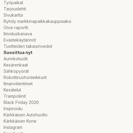
Työpaikat
Tarjouslehti
Sivukartta
Ryhdy markkinapaikkakauppiaaksi
Oiva-raportti
Ilmoituskanava
Evästekäytännöt
Tuotteiden takaisinvedot
Suosittua nyt
Aurinkotuolit
Kesärenkaat
Sähköpyörät
Robottiruohonleikkurit
Ilmanviilentimet
Kesälelut
Trampoliinit
Black Friday 2026
Inspiroidu
Kärkkäisen Autohuolto
Kärkkäisen Kone
Instagram