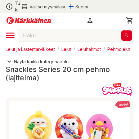
Tu
Valitse myymäläsi
Suomi
ki
Lelut ja Lastentarvikkeet
/
Lelut
/
Leluhahmot
/
Pehmolelut
Näytä kaikki kategoriapolut
Snackles Series 20 cm pehmo
(lajitelma)
Outlet