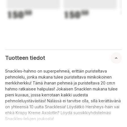
150
50
150
50
1
Tuotteen tiedot
Snackles-hahmo on superpehmeä, erittäin puristeltava
pehmolelu, jonka mukana tulee puristeltava minikokoinen
merkkiherkku! Tämä ihanan pehmeä ja puristeltava 20 cm:n
hahmo ratkaisee halipulasi! Jokaisen Snacklen mukana tulee
pieni kuvaus, jossa kerrotaan kaikki uudesta
pehmoleluystävästäsi! Nälässä ei tarvitse olla, sillä kerättävänä
on yhteensä 10 uutta Snacklesia! Löydätkö Hersheys-hain vai
ehkä Krispy Kreme Axolotlin? Löydä suosikkiyhdistelmäsi
Snackles-lelujen joukosta!