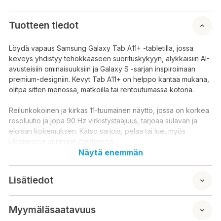
Tuotteen tiedot
Löydä vapaus Samsung Galaxy Tab A11+ -tabletilla, jossa
keveys yhdistyy tehokkaaseen suorituskykyyn, älykkäisiin AI-
avusteisiin ominaisuuksiin ja Galaxy S -sarjan inspiroimaan
premium-designiin. Kevyt Tab A11+ on helppo kantaa mukana,
olitpa sitten menossa, matkoilla tai rentoutumassa kotona.
Reilunkokoinen ja kirkas 11-tuumainen näyttö, jossa on korkea
resoluutio ja jopa 90 Hz virkistystaajuus, tarjoaa sulavan ja
eloisan kokemuksen. Katso sarjoja, pelaa tai lue, myös
ulkoilmassa auringon paistaessa.
Näytä enemmän
Konepellin alla on tehokas MT8775- prosessori, joka näkyy
nopeutena ja sulavuutena striimatessa, nettiä selatessa tai
Lisätiedot
työskennellessä samanaikaisesti useilla sovelluksilla.
Tekoälyavusteisilla ominaisuuksilla, kuten Geminillä ja Circle to
Search with Googlella, voit helposti aktivoida älykkäitä
Myymäläsaatavuus
työkaluja, etsiä suoraan näytöltä ja saada apua monimutkaisiin