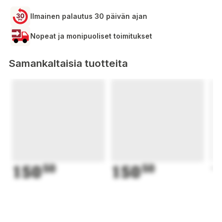
Ilmainen palautus 30 päivän ajan
Nopeat ja monipuoliset toimitukset
Samankaltaisia tuotteita
150
50
150
50
1