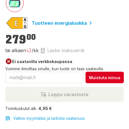
Tuotteen energialuokka
279,00 €
279
00
tai alkaen
/kk
Laske maksuerät
Ei saatavilla verkkokaupassa
Voimme ilmoittaa sinulle, kun tuote on taas saatavilla
Muistuta minua
Loppu varastosta
Toimituskulut alk.
4,95 €
Valitse myymäläsi ja tarkista saatavuus