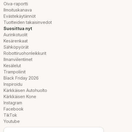
Oiva-raportti
USB-C data/­latauskaapeli
Ilmoituskanava
Pika-aloitusopas
Evästekäytännöt
SIM-työkalu
Tuotteiden takaisinvedot
Laturi ostettava erikseen
Suosittua nyt
Aurinkotuolit
Kesärenkaat
Sähköpyörät
Robottiruohonleikkurit
Ilmanviilentimet
Kesälelut
Trampoliinit
Black Friday 2026
Inspiroidu
Kärkkäisen Autohuolto
Kärkkäisen Kone
Instagram
Facebook
TikTok
Youtube