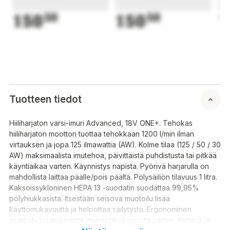
150
50
150
50
1
Tuotteen tiedot
Hiiliharjaton varsi-imuri Advanced, 18V ONE+. Tehokas
hiiliharjaton moottori tuottaa tehokkaan 1200 l/min ilman
virtauksen ja jopa 125 ilmawattia (AW). Kolme tilaa (125 / 50 / 30
AW) maksimaalista imutehoa, päivittäistä puhdistusta tai pitkää
käyntiaikaa varten. Käynnistys napista. Pyörivä harjarulla on
mahdollista laittaa päälle/pois päältä. Pölysäiliön tilavuus 1 litra.
Kaksoissykloninen HEPA 13 -suodatin suodattaa 99,95%
pölyhiukkasista. Itsestään seisova muotoilu lisää
käyttömukavuutta ja helpottaa säilytystä. Ergonominen
muotoilu tasapainoista imurointikokemusta varten. Ketterä ja