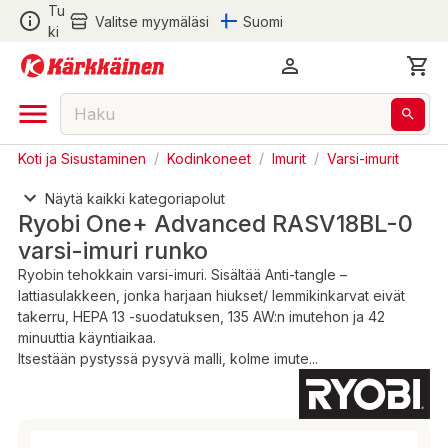
Tu
Valitse myymäläsi
Suomi
ki
Koti ja Sisustaminen
/
Kodinkoneet
/
Imurit
/
Varsi-imurit
Näytä kaikki kategoriapolut
Ryobi One+ Advanced RASV18BL-0
varsi-imuri runko
Ryobin tehokkain varsi-imuri. Sisältää Anti-tangle –
lattiasulakkeen, jonka harjaan hiukset/ lemmikinkarvat eivät
takerru, HEPA 13 -suodatuksen, 135 AW:n imutehon ja 42
minuuttia käyntiaikaa.
Itsestään pystyssä pysyvä malli, kolme imute...