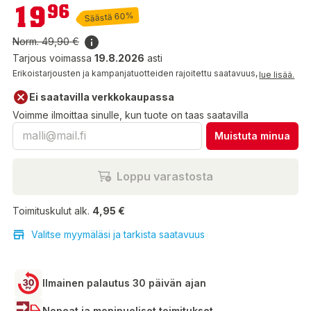
19,96 €
19
96
Säästä 60%
Norm.
49,90 €
Tarjous voimassa
19.8.2026
asti
Erikoistarjousten ja kampanjatuotteiden rajoitettu saatavuus,
lue lisää.
Ei saatavilla verkkokaupassa
Voimme ilmoittaa sinulle, kun tuote on taas saatavilla
Muistuta minua
Loppu varastosta
Toimituskulut alk.
4,95 €
Valitse myymäläsi ja tarkista saatavuus
Ilmainen palautus 30 päivän ajan
Nopeat ja monipuoliset toimitukset