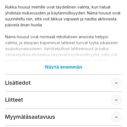
Rukka housut miehille ovat täydellinen valinta, kun haluat
yhdistää mukavuuden ja käytännöllisyyden. Nämä housut ovat
suunniteltu niin, että voit liikkua vapaasti ja nauttia aktiivisista
päivistä ilman huolia.
Nämä housut ovat normaali mitoituksen ansiosta helppo
valinta, ja alaspäin kapenevat lahkeet tuovat tyyliä jokaiseen
asukokonaisuuteen. Vetoketjulliset lahkeensuut ja kaksi
vetoketjullista etutaskua tarjoavat käytännöllisyyttä, jotta voit
säilyttää tavarasi turvallisesti mukana. Elastinen vyötärö
kiristysnyörillä takaa, että housut istuvat täydellisesti, eikä
Näytä enemmän
sinun tarvitse huolehtia liiallisesta puristuksesta. Kangas
haihduttaa kosteuden nopeasti, joten voit keskittyä tekemisiin
Lisätiedot
ilman, että hiki alkaa vaivata. Ja mikä parasta, housujen
stretch-materiaali joustaa neljään suuntaan, joten saat
täydellisen vapauden liikkua – olipa kyseessä sitten lenkkeily,
Liitteet
vaellus tai vaikka rento ilta ystävien kanssa.
Tekniset tiedot:
Myymäläsaatavuus
Mitoitus:
Normaali mitoitus