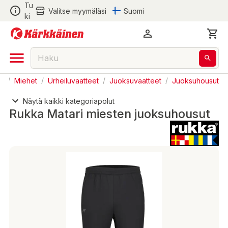
Tu
Valitse myymäläsi
Suomi
ki
n
/
Miehet
/
Urheiluvaatteet
/
Juoksuvaatteet
/
Juoksuhousut
Näytä kaikki kategoriapolut
Rukka Matari miesten juoksuhousut