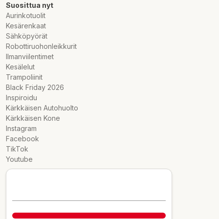
Suosittua nyt
Aurinkotuolit
Kesärenkaat
Sähköpyörät
Robottiruohonleikkurit
Ilmanviilentimet
Kesälelut
Trampoliinit
Black Friday 2026
Inspiroidu
Kärkkäisen Autohuolto
Kärkkäisen Kone
Instagram
Facebook
TikTok
Youtube