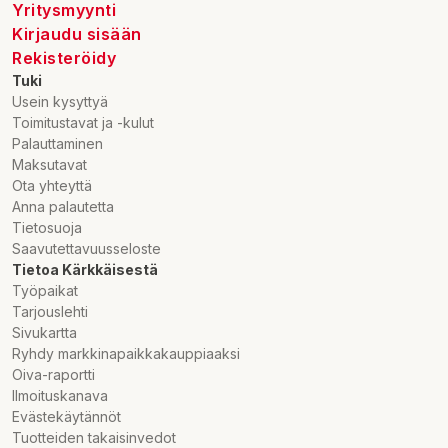
Yritysmyynti
Kirjaudu sisään
Rekisteröidy
Tuki
Usein kysyttyä
Toimitustavat ja -kulut
Palauttaminen
Maksutavat
Ota yhteyttä
Anna palautetta
Tietosuoja
Saavutettavuusseloste
Tietoa Kärkkäisestä
Työpaikat
Tarjouslehti
Sivukartta
Ryhdy markkinapaikkakauppiaaksi
Oiva-raportti
Ilmoituskanava
Evästekäytännöt
Tuotteiden takaisinvedot