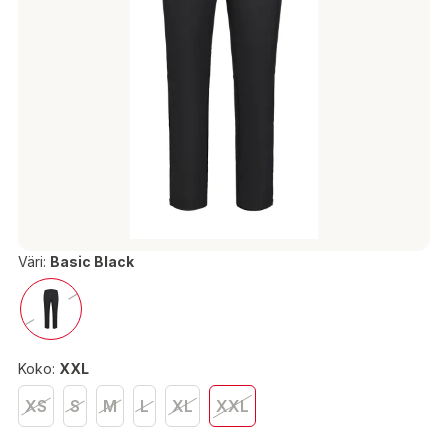
Väri:
Basic Black
Koko:
XXL
XS
S
M
L
XL
XXL