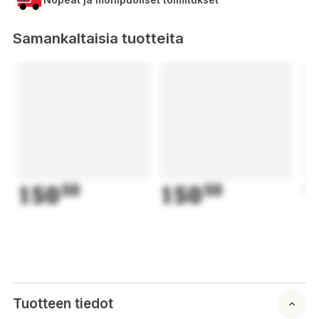
Samankaltaisia tuotteita
150
50
150
50
1
Tuotteen tiedot