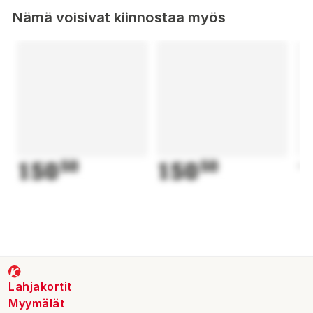
fullständig rörelsefrihet
Nämä voisivat kiinnostaa myös
Material: 87% Polyester, 13% Elastan
150
50
150
50
1
Lahjakortit
Myymälät