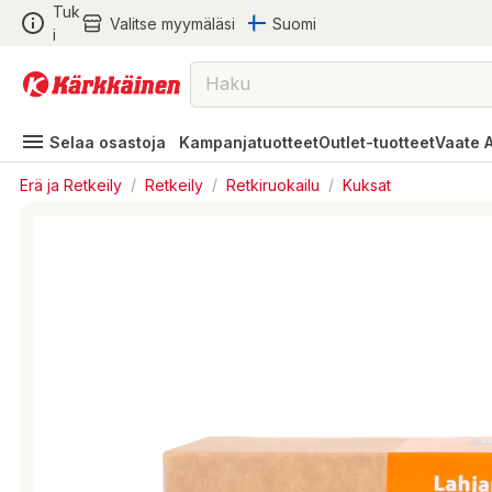
Tuk
Valitse myymäläsi
Suomi
i
Selaa osastoja
Kampanjatuotteet
Outlet-tuotteet
Vaate 
Erä ja Retkeily
/
Retkeily
/
Retkiruokailu
/
Kuksat