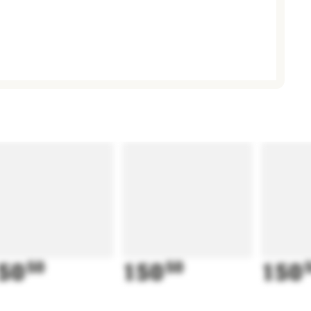
50
50
150
50
150