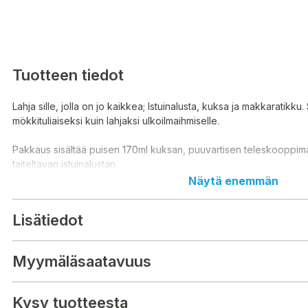
Tuotteen tiedot
Lahja sille, jolla on jo kaikkea; Istuinalusta, kuksa ja makkaratikku. 
mökkituliaiseksi kuin lahjaksi ulkoilmaihmiselle.
Pakkaus sisältää puisen 170ml kuksan, puuvartisen teleskooppima
taiteltavan istuinalustan.
Näytä enemmän
Lisätiedot
Myymäläsaatavuus
Kysy tuotteesta