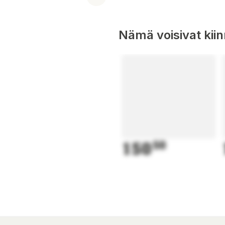
Nämä voisivat kii
150
50