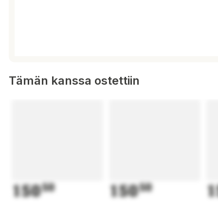
Tämän kanssa ostettiin
150
50
150
50
1