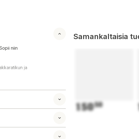
Samankaltaisia tuo
Sopii niin
kkaratikun ja
150
50