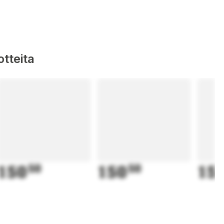
tteita
150
50
150
50
15