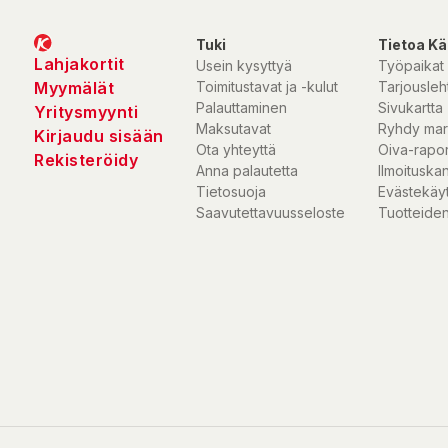
Tuki
Tietoa Kä
Lahjakortit
Usein kysyttyä
Työpaikat
Myymälät
Toimitustavat ja -kulut
Tarjousleht
Palauttaminen
Sivukartta
Yritysmyynti
Maksutavat
Ryhdy mar
Kirjaudu sisään
Ota yhteyttä
Oiva-rapor
Rekisteröidy
Anna palautetta
Ilmoituska
Tietosuoja
Evästekäy
Saavutettavuusseloste
Tuotteiden