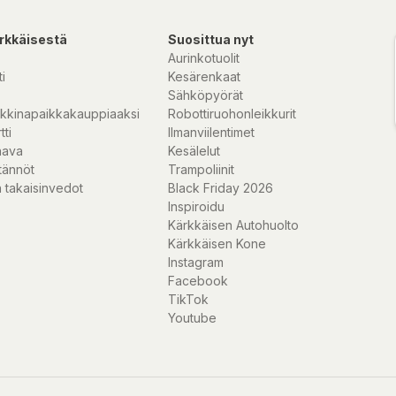
rkkäisestä
Suosittua nyt
Aurinkotuolit
i
Kesärenkaat
Sähköpyörät
kkinapaikkakauppiaaksi
Robottiruohonleikkurit
tti
Ilmanviilentimet
nava
Kesälelut
tännöt
Trampoliinit
 takaisinvedot
Black Friday 2026
Inspiroidu
Kärkkäisen Autohuolto
Kärkkäisen Kone
Instagram
Facebook
TikTok
Youtube