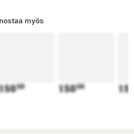
nnostaa myös
150
50
150
50
15