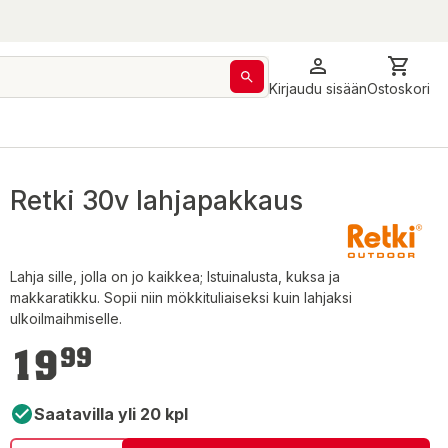
Kirjaudu sisään
Ostoskori
Retki 30v lahjapakkaus
Lahja sille, jolla on jo kaikkea; Istuinalusta, kuksa ja
makkaratikku. Sopii niin mökkituliaiseksi kuin lahjaksi
ulkoilmaihmiselle.
19,99 €
19
99
Saatavilla yli 20 kpl