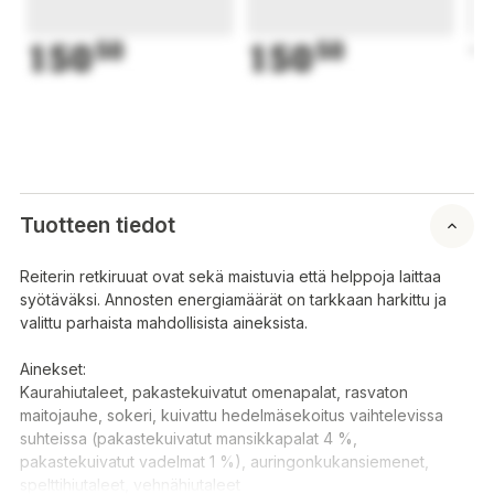
150
50
150
50
1
Tuotteen tiedot
Reiterin retkiruuat ovat sekä maistuvia että helppoja laittaa
syötäväksi. Annosten energiamäärät on tarkkaan harkittu ja
valittu parhaista mahdollisista aineksista.
Ainekset:
Kaurahiutaleet, pakastekuivatut omenapalat, rasvaton
maitojauhe, sokeri, kuivattu hedelmäsekoitus vaihtelevissa
suhteissa (pakastekuivatut mansikkapalat 4 %,
pakastekuivatut vadelmat 1 %), auringonkukansiemenet,
spelttihiutaleet, vehnähiutaleet