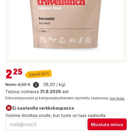
2,25 €
2
25
Säästä 50%
Norm.
4,50 €
(18,00 / kg)
Tarjous voimassa
31.8.2026
asti
Erikoistarjousten ja kampanjatuotteiden rajoitettu saatavuus,
lue lisää.
Ei saatavilla verkkokaupassa
Voimme ilmoittaa sinulle, kun tuote on taas saatavilla
Muistuta minua