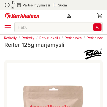
Tu
Valitse myymäläsi
Suomi
ki
 ja Retkeily
/
Retkeily
/
Retkiruokailu
/
Retkiruoka
/
Retkiruoat
Reiter 125g marjamysli