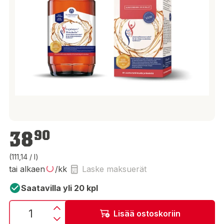
38,90 €
38
90
(111,14 / l)
tai alkaen
/kk
Laske maksuerät
Saatavilla yli 20 kpl
Lisää ostoskoriin