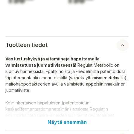
Tuotteen tiedot
Vastustuskykyä ja vitamiineja hapattamalla
valmistetusta juomatiivisteestä!
Regulat Metabolic on
luomuvihanneksista, -pähkinöistä ja -hedelmistä patentoidulla
triplafermentaatio-menetelmällä (vaihekäyttämismenetelmällä),
maitohappobakteerien avulla valmistettu appelsiininmakuinen
juomatiiviste.
Kolminkertaisen hapatuksen (patenteoidun
kaskadifermentaatiomenetelmän) ansiosta Regulatin
ensiluokkaisten raaka-aineiden sisältämät ravintoaineet
pilkkoontuvat hyvin pieniksi partikkeleiksi, jotta
Näytä enemmän
ravintoaineiden imeytyminen tapahtuisi mahdollisimman