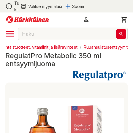
Tu
Valitse myymäläsi
Suomi
ki
Luontaistuotteet, vitamiinit ja lisäravinteet
/
Ruuansulatusentsyymit
RegulatPro Metabolic 350 ml
entsyymijuoma