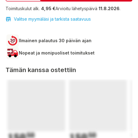
Toimituskulut alk.
4,95 €
Arvioitu lähetyspäivä
11.8.2026
.
Valitse myymäläsi ja tarkista saatavuus
Ilmainen palautus 30 päivän ajan
Nopeat ja monipuoliset toimitukset
Tämän kanssa ostettiin
150
50
150
50
1