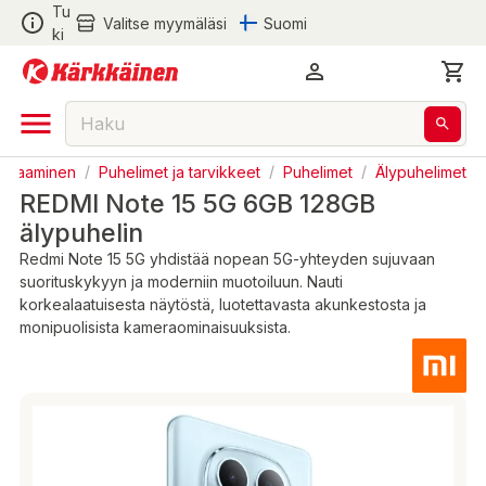
Tu
Valitse myymäläsi
Suomi
ki
 Pelaaminen
/
Puhelimet ja tarvikkeet
/
Puhelimet
/
Älypuhelimet
REDMI Note 15 5G 6GB 128GB
älypuhelin
Redmi Note 15 5G yhdistää nopean 5G-yhteyden sujuvaan
suorituskykyyn ja moderniin muotoiluun. Nauti
korkealaatuisesta näytöstä, luotettavasta akunkestosta ja
monipuolisista kameraominaisuuksista.