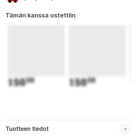
Tämän kanssa ostettiin
150
50
150
50
1
Tuotteen tiedot