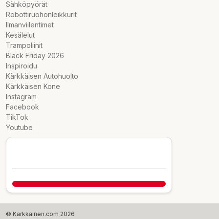
Sähköpyörät
NFC: Kyllä
Robottiruohonleikkurit
Ilmanviilentimet
Sijainti ja paikannus:
Kesälelut
GPS: L1
Trampoliinit
GLONASS: G1
Black Friday 2026
BDS: B1I + B1C
Inspiroidu
Galileo: E1
Kärkkäisen Autohuolto
Kärkkäisen Kone
Ääni:
Instagram
Facebook
Kaksi kaiutinta
TikTok
300 % äänenvoimakkuusboost (Xiaomi Internal Labs)
Youtube
Dolby Atmos®
Hi‑Res Audio
Sensorit:
Virtuaalinen läheisyysanturi
Ympäristön valoisuuden anturi
Kiihtyvyysanturi
Sähköinen kompassi
© Karkkainen.com 2026
IR-blaster