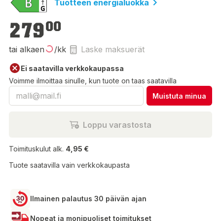
Tuotteen energialuokka
279,00 €
279
00
tai alkaen
/kk
Laske maksuerät
Ei saatavilla verkkokaupassa
Voimme ilmoittaa sinulle, kun tuote on taas saatavilla
Muistuta minua
Loppu varastosta
Toimituskulut alk.
4,95 €
Tuote saatavilla vain verkkokaupasta
Ilmainen palautus 30 päivän ajan
Nopeat ja monipuoliset toimitukset