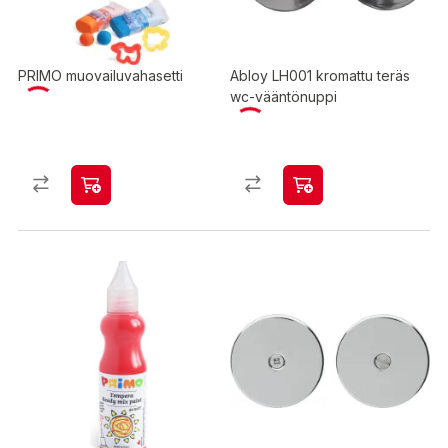
PRIMO muovailuvahasetti
Abloy LH001 kromattu teräs
wc-vääntönuppi