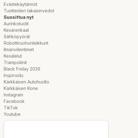
Evästekäytännöt
Tuotteiden takaisinvedot
Suosittua nyt
Aurinkotuolit
Kesärenkaat
Sähköpyörät
Robottiruohonleikkurit
Ilmanviilentimet
Kesälelut
Trampoliinit
Black Friday 2026
Inspiroidu
Kärkkäisen Autohuolto
Kärkkäisen Kone
Instagram
Facebook
TikTok
Youtube