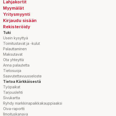
Lahjakortit
Myymälät
Yritysmyynti
Kirjaudu sisään
Rekisteröidy
Tuki
Usein kysyttyä
Toimitustavat ja -kulut
Palauttaminen
Maksutavat
Ota yhteyttä
Anna palautetta
Tietosuoja
Saavutettavuusseloste
Tietoa Kärkkäisestä
Työpaikat
Tarjouslehti
Sivukartta
Ryhdy markkinapaikkakauppiaaksi
Oiva-raportti
Ilmoituskanava