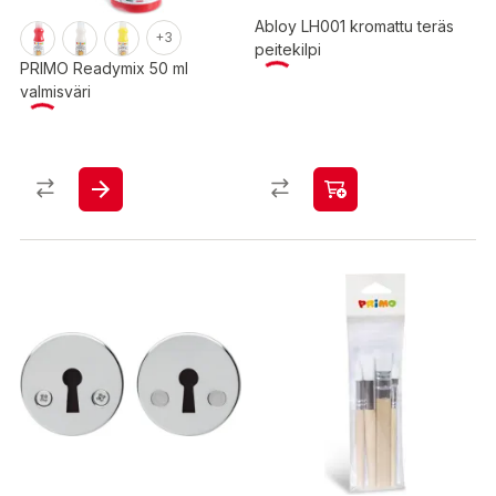
Abloy LH001 kromattu teräs
+3
peitekilpi
PRIMO Readymix 50 ml
valmisväri