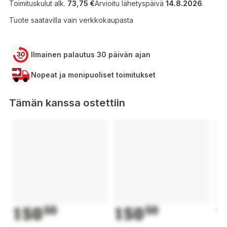
Toimituskulut alk.
73,75 €
Arvioitu lähetyspäivä
14.8.2026
.
Tuote saatavilla vain verkkokaupasta
Ilmainen palautus 30 päivän ajan
Nopeat ja monipuoliset toimitukset
Tämän kanssa ostettiin
150
50
150
50
1