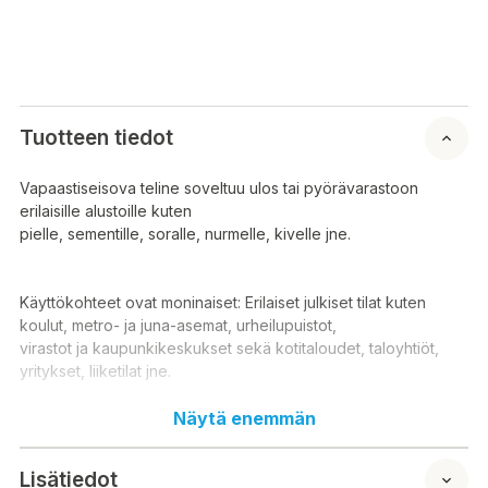
Tuotteen tiedot
Vapaastiseisova teline soveltuu ulos tai pyörävarastoon
erilaisille alustoille kuten
pielle, sementille, soralle, nurmelle, kivelle jne.
Käyttökohteet ovat moninaiset: Erilaiset julkiset tilat kuten
koulut, metro- ja juna-asemat, urheilupuistot,
virastot ja kaupunkikeskukset sekä kotitaloudet, taloyhtiöt,
yritykset, liiketilat jne.
Näytä enemmän
Telineitä on helppo ketjuttaa pulttikiinnityksellä toisiinsa
tarvittavan volyymin saavuttamiseksi. Runko on tukeva ja
Lisätiedot
pyöreät muodot ehkäisevät kolhujen syntymistä. Mikäli tarvetta