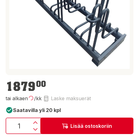
1 879,00 €
1879
00
tai alkaen
/kk
Laske maksuerät
Saatavilla yli 20 kpl
Lisää ostoskoriin