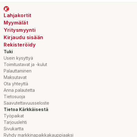
Lahjakortit
Myymälät
Yritysmyynti
Kirjaudu sisään
Rekisteröidy
Tuki
Usein kysyttyä
Toimitustavat ja -kulut
Palauttaminen
Maksutavat
Ota yhteyttä
Anna palautetta
Tietosuoja
Saavutettavuusseloste
Tietoa Kärkkäisestä
Työpaikat
Tarjouslehti
Sivukartta
Ryhdy markkinapaikkakauppiaaksi