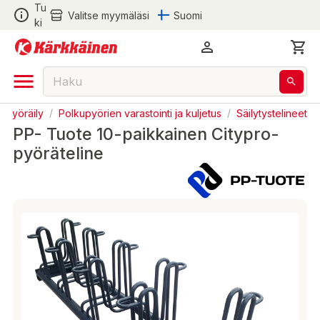
Tu
Valitse myymäläsi
Suomi
ki
Pyöräily
/
Polkupyörien varastointi ja kuljetus
/
Säilytystelineet
PP- Tuote 10-paikkainen Citypro-
pyöräteline