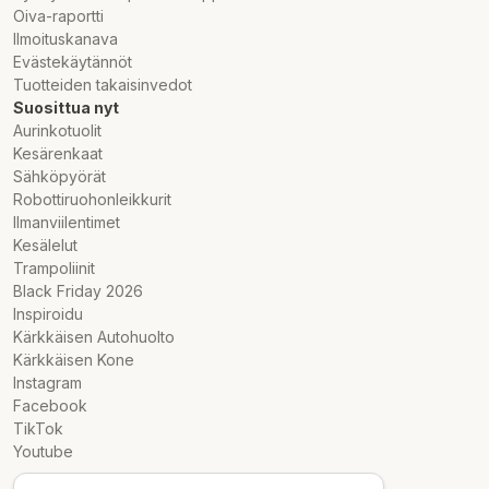
Oiva-raportti
Ilmoituskanava
Evästekäytännöt
Tuotteiden takaisinvedot
Suosittua nyt
Aurinkotuolit
Kesärenkaat
Sähköpyörät
Robottiruohonleikkurit
Ilmanviilentimet
Kesälelut
Trampoliinit
Black Friday 2026
Inspiroidu
Kärkkäisen Autohuolto
Kärkkäisen Kone
Instagram
Facebook
TikTok
Youtube