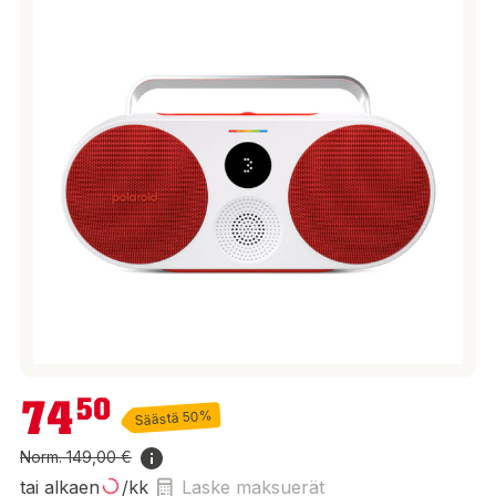
74,50 €
74
50
Säästä 50%
Norm.
149,00 €
tai alkaen
/kk
Laske maksuerät