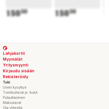
150
50
150
50
1
Lahjakortit
Myymälät
Yritysmyynti
Kirjaudu sisään
Rekisteröidy
Tuki
Usein kysyttyä
Toimitustavat ja -kulut
Palauttaminen
Maksutavat
Ota yhteyttä