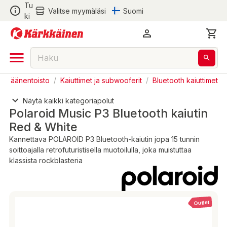
Tu
Valitse myymäläsi
Suomi
ki
din äänentoisto
/
Kaiuttimet ja subwooferit
/
Bluetooth kaiuttimet
Näytä kaikki kategoriapolut
Polaroid Music P3 Bluetooth kaiutin
Red & White
Kannettava POLAROID P3 Bluetooth-kaiutin jopa 15 tunnin
soittoajalla retrofuturistisella muotoilulla, joka muistuttaa
klassista rockblasteria
Outlet