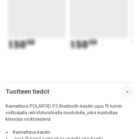
150
50
150
50
1
Tuotteen tiedot
Kannettava POLAROID P3 Bluetooth-kaiutin jopa 15 tunnin
soittoajalla retrofuturistisella muotoilulla, joka muistuttaa
klassista rockblasteria
• Kannettava kaiutin
• Jopa 15 tuntia soittoaikaa yhdellä latauksella