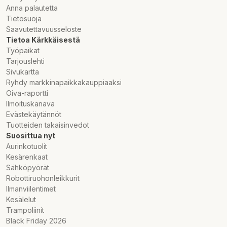
Anna palautetta
Tietosuoja
Saavutettavuusseloste
Tietoa Kärkkäisestä
Työpaikat
Tarjouslehti
Sivukartta
Ryhdy markkinapaikkakauppiaaksi
Oiva-raportti
Ilmoituskanava
Evästekäytännöt
Tuotteiden takaisinvedot
Suosittua nyt
Aurinkotuolit
Kesärenkaat
Sähköpyörät
Robottiruohonleikkurit
Ilmanviilentimet
Kesälelut
Trampoliinit
Black Friday 2026