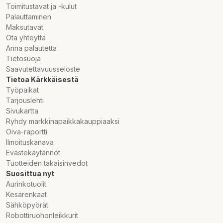
Toimitustavat ja -kulut
Palauttaminen
Maksutavat
Ota yhteyttä
Anna palautetta
Tietosuoja
Saavutettavuusseloste
Tietoa Kärkkäisestä
Työpaikat
Tarjouslehti
Sivukartta
Ryhdy markkinapaikkakauppiaaksi
Oiva-raportti
Ilmoituskanava
Evästekäytännöt
Tuotteiden takaisinvedot
Suosittua nyt
Aurinkotuolit
Kesärenkaat
Sähköpyörät
Robottiruohonleikkurit