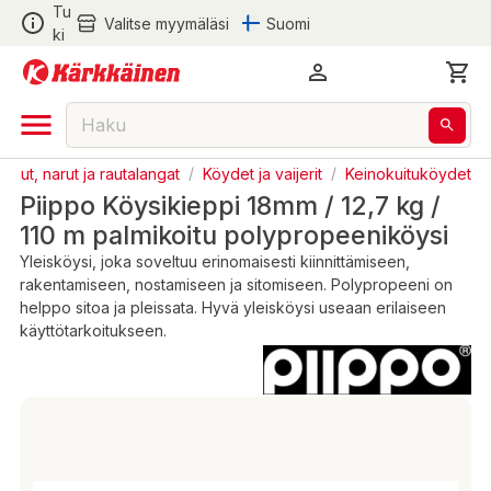
Tu
Valitse myymäläsi
Suomi
ki
etjut, narut ja rautalangat
/
Köydet ja vaijerit
/
Keinokuituköydet
Piippo Köysikieppi 18mm / 12,7 kg /
110 m palmikoitu polypropeeniköysi
Yleisköysi, joka soveltuu erinomaisesti kiinnittämiseen,
rakentamiseen, nostamiseen ja sitomiseen. Polypropeeni on
helppo sitoa ja pleissata. Hyvä yleisköysi useaan erilaiseen
käyttötarkoitukseen.