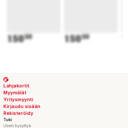
150
50
150
50
1
Lahjakortit
Myymälät
Yritysmyynti
Kirjaudu sisään
Rekisteröidy
Tuki
Usein kysyttyä