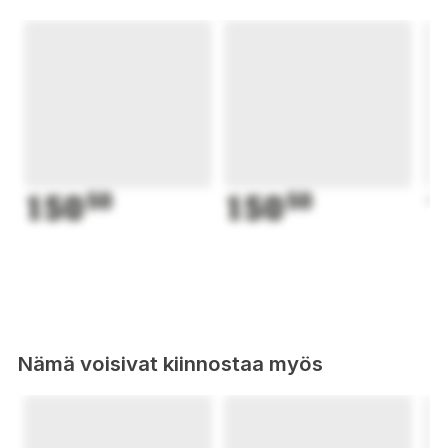
150
50
150
50
1
Nämä voisivat kiinnostaa myös