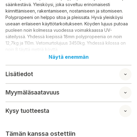
säänkestävä. Yleisköysi, joka soveltuu erinomaisesti
kiinnittämiseen, rakentamiseen, nostamiseen ja sitomiseen.
Polypropeeni on helppo sitoa ja pleissata. Hyvä yleisköysi
useaan erilaiseen käyttötarkoitukseen. Köyden lujuus putoaa
puoleen noin kolmessa vuodessa voimakkaassa UV-
säteilyssä. Yhdessä kiepissä 18mm polypropeenia on noin
12,7kg ja 110m. Vetomurtolujuus 3450kg. Yhdessä kilossa on
noin 8 täyttä metriä köyttä.
Näytä enemmän
Lisätiedot
Myymäläsaatavuus
Kysy tuotteesta
Tämän kanssa ostettiin