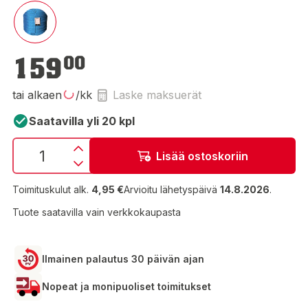
159,00 €
159
00
tai alkaen
/kk
Laske maksuerät
Saatavilla yli 20 kpl
Lisää ostoskoriin
Toimituskulut alk.
4,95 €
Arvioitu lähetyspäivä
14.8.2026
.
Tuote saatavilla vain verkkokaupasta
Ilmainen palautus 30 päivän ajan
Nopeat ja monipuoliset toimitukset