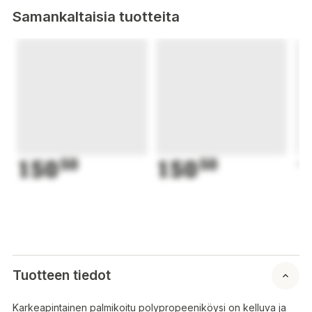
Samankaltaisia tuotteita
150
50
150
50
1
Tuotteen tiedot
Karkeapintainen palmikoitu polypropeeniköysi on kelluva ja