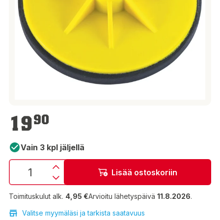
19,90 €
19
90
Vain 3 kpl jäljellä
Lisää ostoskoriin
Toimituskulut alk.
4,95 €
Arvioitu lähetyspäivä
11.8.2026
.
Valitse myymäläsi ja tarkista saatavuus