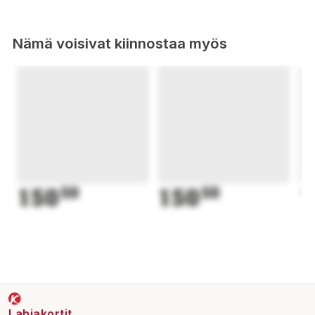
Nämä voisivat kiinnostaa myös
150
50
150
50
1
Lahjakortit