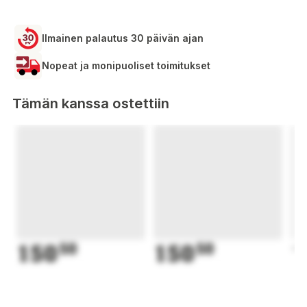
Ilmainen palautus 30 päivän ajan
Nopeat ja monipuoliset toimitukset
Tämän kanssa ostettiin
150
50
150
50
1