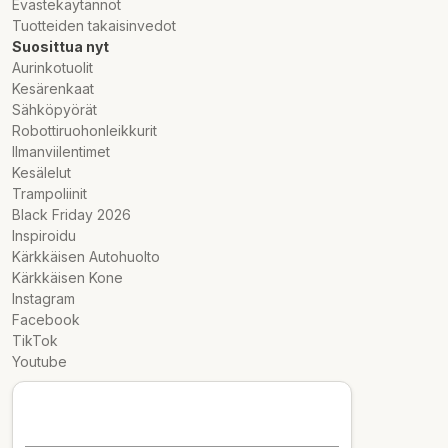
Evästekäytännöt
Tuotteiden takaisinvedot
Suosittua nyt
Aurinkotuolit
Kesärenkaat
Sähköpyörät
Robottiruohonleikkurit
Ilmanviilentimet
Kesälelut
Trampoliinit
Black Friday 2026
Inspiroidu
Kärkkäisen Autohuolto
Kärkkäisen Kone
Instagram
Facebook
TikTok
Youtube