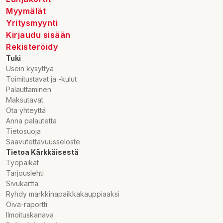
Myymälät
Yritysmyynti
Kirjaudu sisään
Rekisteröidy
Tuki
Usein kysyttyä
Toimitustavat ja -kulut
Palauttaminen
Maksutavat
Ota yhteyttä
Anna palautetta
Tietosuoja
Saavutettavuusseloste
Tietoa Kärkkäisestä
Työpaikat
Tarjouslehti
Sivukartta
Ryhdy markkinapaikkakauppiaaksi
Oiva-raportti
Ilmoituskanava