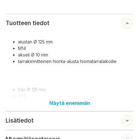
Tuotteen tiedot
alustan Ø 125 mm
M14
akseli Ø 10 mm
tarrakiinnitteinen hionta-alusta hiomatarralaikoille
bas Ø 125 mm
M14
axel Ø 10 mm
Näytä enemmän
självhäftande slipplatta för slipning av klisterlappar
Lisätiedot