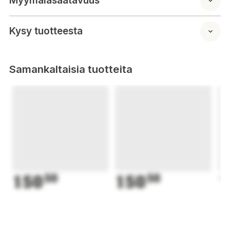
Myymäläsaatavuus
Kysy tuotteesta
Samankaltaisia tuotteita
150
50
150
50
1