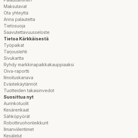
Maksutavat
Ota yhteyttä
Anna palautetta
Tietosuoja
Saavutettavuusseloste
Tietoa Kärkkäisestä
Työpaikat
Tarjouslehti
Sivukartta
Ryhdy markkinapaikkakauppiaaksi
Oiva-raportti
Ilmoituskanava
Evästekäytännöt
Tuotteiden takaisinvedot
Suosittua nyt
Aurinkotuolit
Kesärenkaat
Sähköpyörät
Robottiruohonleikkurit
Ilmanviilentimet
Kesälelut