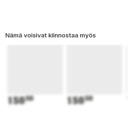
Nämä voisivat kiinnostaa myös
150
50
150
50
1