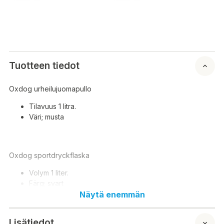
Tuotteen tiedot
Oxdog urheilujuomapullo
Tilavuus 1 litra.
Väri; musta
Oxdog sportdryckflaska
Volym 1 liter.
Färg; svart
Näytä enemmän
Lisätiedot