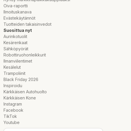
Oiva-raportti
Ilmoituskanava
Evästekäytännöt
Tuotteiden takaisinvedot
Suosittua nyt
Aurinkotuolit
Kesärenkaat
Sähköpyörät
Robottiruohonleikkurit
Ilmanviilentimet
Kesälelut
Trampoliinit
Black Friday 2026
Inspiroidu
Kärkkäisen Autohuolto
Kärkkäisen Kone
Instagram
Facebook
TikTok
Youtube