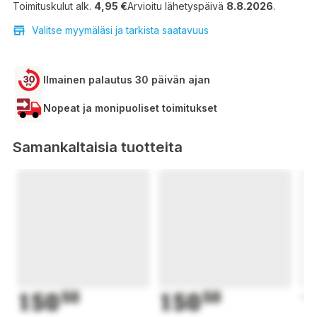
Toimituskulut alk.
4,95 €
Arvioitu lähetyspäivä
8.8.2026
.
Valitse myymäläsi ja tarkista saatavuus
Ilmainen palautus 30 päivän ajan
Nopeat ja monipuoliset toimitukset
Samankaltaisia tuotteita
150
50
150
50
1