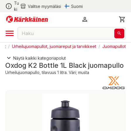
Tu
Valitse myymäläsi
Suomi
ki
keet
/
Urheilujuomapullot, juomareput ja tarvikkeet
/
Juomapullot
Näytä kaikki kategoriapolut
Oxdog K2 Bottle 1L Black juomapullo
Urheilujuomapullo, tilavuus 1 litra. Väri; musta