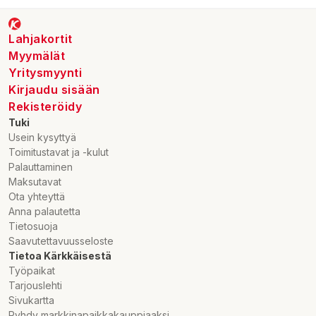
Lahjakortit
Myymälät
Yritysmyynti
Kirjaudu sisään
Rekisteröidy
Tuki
Usein kysyttyä
Toimitustavat ja -kulut
Palauttaminen
Maksutavat
Ota yhteyttä
Anna palautetta
Tietosuoja
Saavutettavuusseloste
Tietoa Kärkkäisestä
Työpaikat
Tarjouslehti
Sivukartta
Ryhdy markkinapaikkakauppiaaksi