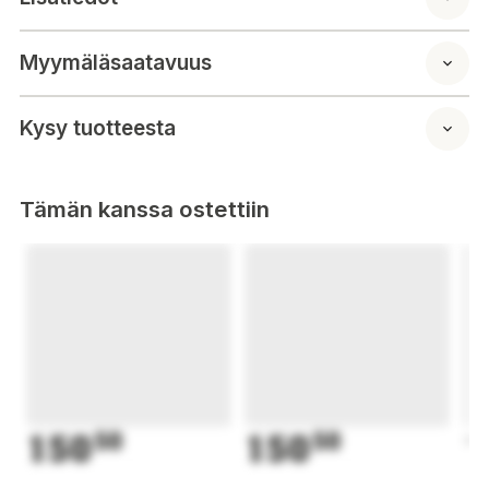
Myymäläsaatavuus
Kysy tuotteesta
Tämän kanssa ostettiin
150
50
150
50
1