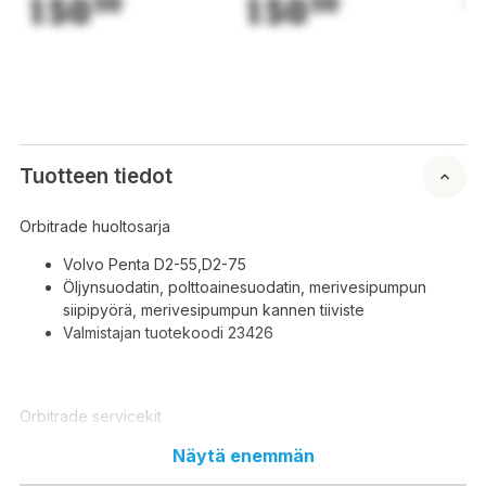
150
50
150
50
1
Tuotteen tiedot
Orbitrade huoltosarja
Volvo Penta D2-55,D2-75
Öljynsuodatin, polttoainesuodatin, merivesipumpun
siipipyörä, merivesipumpun kannen tiiviste
Valmistajan tuotekoodi 23426
Orbitrade servicekit
Volvo Penta D2-55, D2-75
Näytä enemmän
Oljefilter, bränslefilter, sjövattenpumphjul,