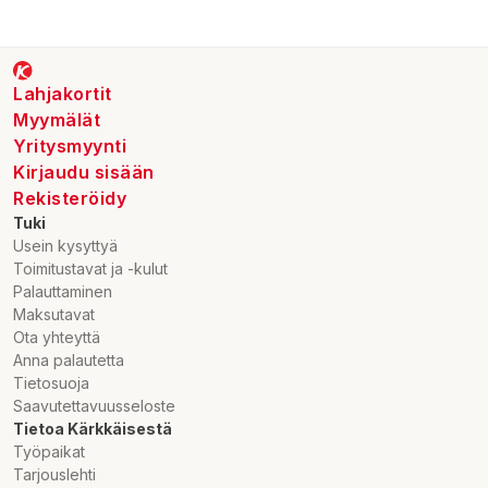
Lahjakortit
Myymälät
Yritysmyynti
Kirjaudu sisään
Rekisteröidy
Tuki
Usein kysyttyä
Toimitustavat ja -kulut
Palauttaminen
Maksutavat
Ota yhteyttä
Anna palautetta
Tietosuoja
Saavutettavuusseloste
Tietoa Kärkkäisestä
Työpaikat
Tarjouslehti