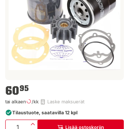
60,95 €
60
95
tai alkaen
/kk
Laske maksuerät
Tilaustuote, saatavilla 12 kpl
Lisää ostoskoriin