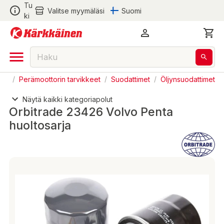
Tu
Valitse myymäläsi
Suomi
ki
eet
/
Perämoottorin tarvikkeet
/
Suodattimet
/
Öljynsuodattimet
Näytä kaikki kategoriapolut
Orbitrade 23426 Volvo Penta
huoltosarja