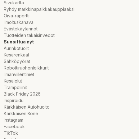
Sivukartta
Ryhdy markkinapaikkakauppiaaksi
Oiva-raportti
Ilmoituskanava
Evästekäytännöt
Tuotteiden takaisinvedot
Suosittua nyt
Aurinkotuolit
Kesärenkaat
Sähköpyörät
Robottiruohonleikkurit
Ilmanviilentimet
Kesälelut
Trampoliinit
Black Friday 2026
Inspiroidu
Kärkkäisen Autohuolto
Kärkkäisen Kone
Instagram
Facebook
TikTok