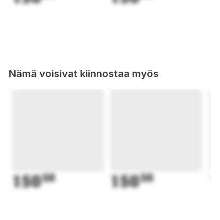
Nämä voisivat kiinnostaa myös
150
50
150
50
1