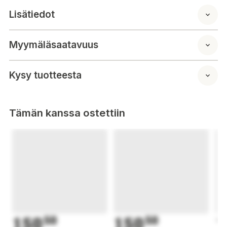
sjövattenpumplockspackning
Lisätiedot
Tillverkarens produktkod 23426
Myymäläsaatavuus
Kysy tuotteesta
Tämän kanssa ostettiin
150
50
150
50
1