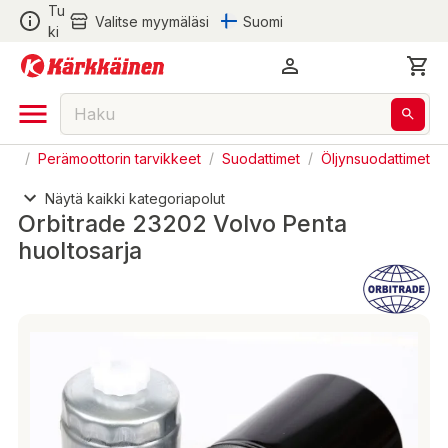
Tu
Valitse myymäläsi
Suomi
ki
eet
/
Perämoottorin tarvikkeet
/
Suodattimet
/
Öljynsuodattimet
Näytä kaikki kategoriapolut
Orbitrade 23202 Volvo Penta
huoltosarja