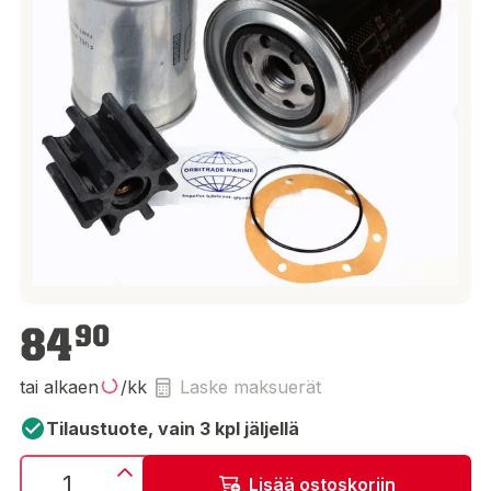
84,90 €
84
90
tai alkaen
/kk
Laske maksuerät
Tilaustuote, vain 3 kpl jäljellä
Lisää ostoskoriin