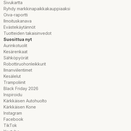
Sivukartta
Ryhdy markkinapaikkakauppiaaksi
Oiva-raportti
Ilmoituskanava
Evästekäytännöt
Tuotteiden takaisinvedot
Suosittua nyt
Aurinkotuolit
Kesärenkaat
Sähköpyörät
Robottiruohonleikkurit
Ilmanviilentimet
Kesälelut
Trampoliinit
Black Friday 2026
Inspiroidu
Kärkkäisen Autohuolto
Kärkkäisen Kone
Instagram
Facebook
TikTok