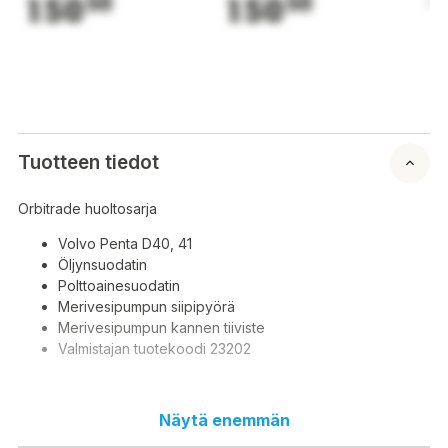
150
50
150
50
1
Tuotteen tiedot
Orbitrade huoltosarja
Volvo Penta D40, 41
Öljynsuodatin
Polttoainesuodatin
Merivesipumpun siipipyörä
Merivesipumpun kannen tiiviste
Valmistajan tuotekoodi 23202
Näytä enemmän
Orbitrade servicekit