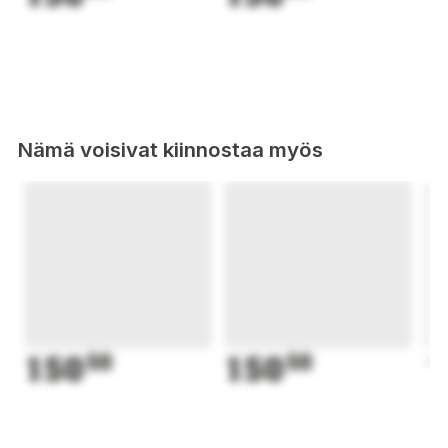
Nämä voisivat kiinnostaa myös
150
50
150
50
1