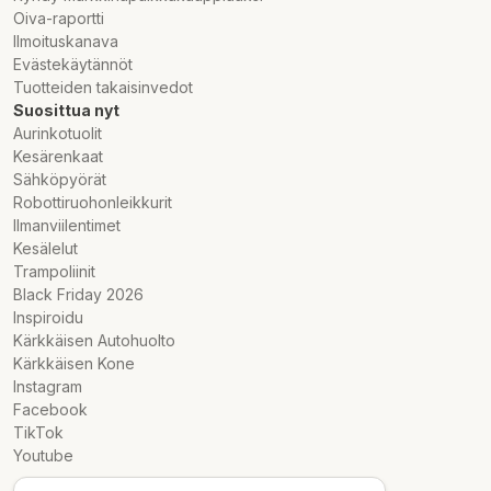
Oiva-raportti
Ilmoituskanava
Evästekäytännöt
Tuotteiden takaisinvedot
Suosittua nyt
Aurinkotuolit
Kesärenkaat
Sähköpyörät
Robottiruohonleikkurit
Ilmanviilentimet
Kesälelut
Trampoliinit
Black Friday 2026
Inspiroidu
Kärkkäisen Autohuolto
Kärkkäisen Kone
Instagram
Facebook
TikTok
Youtube