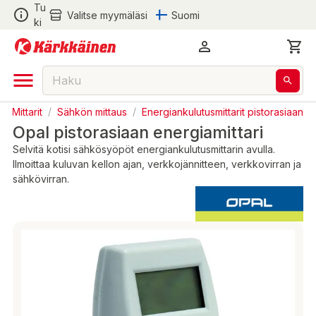
Tu
Valitse myymäläsi
Suomi
ki
/
Mittarit
/
Sähkön mittaus
/
Energiankulutusmittarit pistorasiaan
Opal pistorasiaan energiamittari
Selvitä kotisi sähkösyöpöt energiankulutusmittarin avulla.
Ilmoittaa kuluvan kellon ajan, verkkojännitteen, verkkovirran ja
sähkövirran.