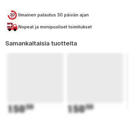
Ilmainen palautus 30 päivän ajan
Nopeat ja monipuoliset toimitukset
Samankaltaisia tuotteita
150
50
150
50
1