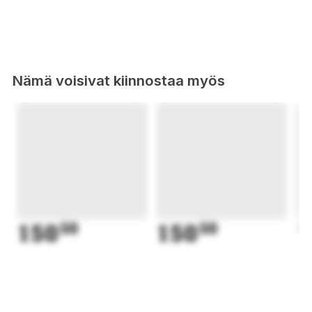
Nämä voisivat kiinnostaa myös
150
50
150
50
1