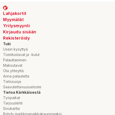
Lahjakortit
Myymälät
Yritysmyynti
Kirjaudu sisään
Rekisteröidy
Tuki
Usein kysyttyä
Toimitustavat ja -kulut
Palauttaminen
Maksutavat
Ota yhteyttä
Anna palautetta
Tietosuoja
Saavutettavuusseloste
Tietoa Kärkkäisestä
Työpaikat
Tarjouslehti
Sivukartta
Ryhdy markkinapaikkakauppiaaksi