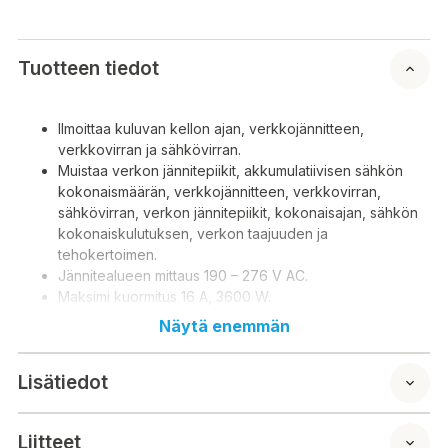
Tuotteen tiedot
Ilmoittaa kuluvan kellon ajan, verkkojännitteen,
verkkovirran ja sähkövirran.
Muistaa verkon jännitepiikit, akkumulatiivisen sähkön
kokonaismäärän, verkkojännitteen, verkkovirran,
sähkövirran, verkon jännitepiikit, kokonaisajan, sähkön
kokonaiskulutuksen, verkon taajuuden ja
tehokertoimen.
Jännitealueen mittaus 190 – 276 V AC.
Maksimi kuormitus 16 A, 3600 W.
230 V / ~50 Hz
Näytä enemmän
Akkumulatiivinen sähkön määrän ala 0 -9999,9 kWh.
Hinta/kVVh säädettävissä.
Lisätiedot
Liitteet