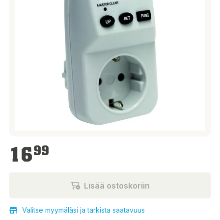
16,99 €
16
99
Lisää ostoskoriin
Valitse myymäläsi ja tarkista saatavuus