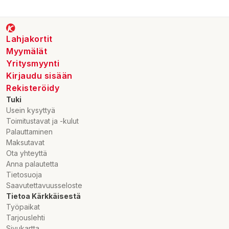
Lahjakortit
Myymälät
Yritysmyynti
Kirjaudu sisään
Rekisteröidy
Tuki
Usein kysyttyä
Toimitustavat ja -kulut
Palauttaminen
Maksutavat
Ota yhteyttä
Anna palautetta
Tietosuoja
Saavutettavuusseloste
Tietoa Kärkkäisestä
Työpaikat
Tarjouslehti
Sivukartta