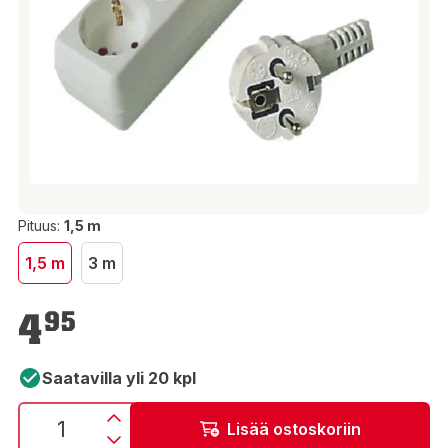
Pituus:
1,5 m
1,5 m
3 m
4,95 €
4
95
Saatavilla yli 20 kpl
Lisää ostoskoriin