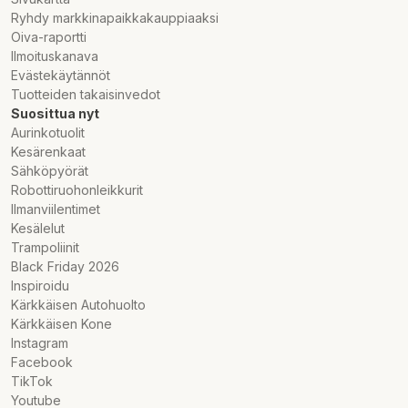
Ryhdy markkinapaikkakauppiaaksi
Oiva-raportti
Ilmoituskanava
Evästekäytännöt
Tuotteiden takaisinvedot
Suosittua nyt
Aurinkotuolit
Kesärenkaat
Sähköpyörät
Robottiruohonleikkurit
Ilmanviilentimet
Kesälelut
Trampoliinit
Black Friday 2026
Inspiroidu
Kärkkäisen Autohuolto
Kärkkäisen Kone
Instagram
Facebook
TikTok
Youtube