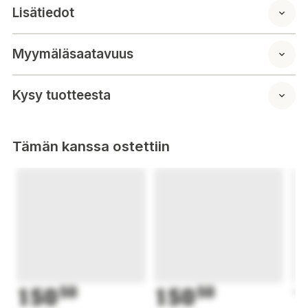
Grundad
Lisätiedot
För inomhusbruk
3 del
Myymäläsaatavuus
Kysy tuotteesta
Tämän kanssa ostettiin
150
50
150
50
1