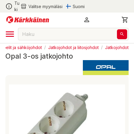
Tu
Valitse myymäläsi
Suomi
ki
apelit ja sähköjohdot
/
Jatkojohdot ja liitosjohdot
/
Jatkojohdot
Opal 3-os jatkojohto