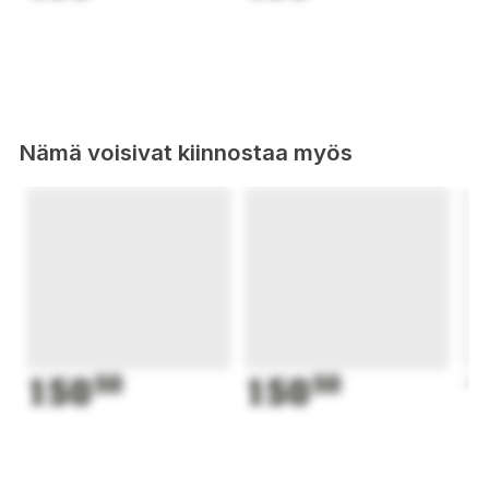
Nämä voisivat kiinnostaa myös
150
50
150
50
1