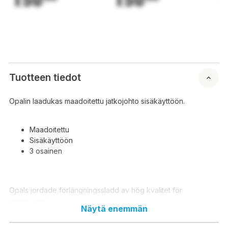
150
150
1
Tuotteen tiedot
Opalin laadukas maadoitettu jatkojohto sisäkäyttöön.
Maadoitettu
Sisäkäyttöön
3 osainen
Opals jordade förlängningssladd av hög kvalitet för
inomhusbruk.
Näytä enemmän