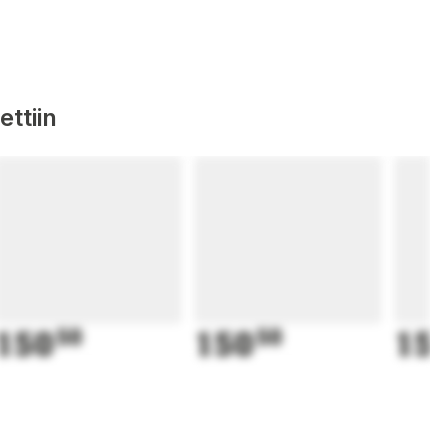
ttiin
150
50
150
50
15