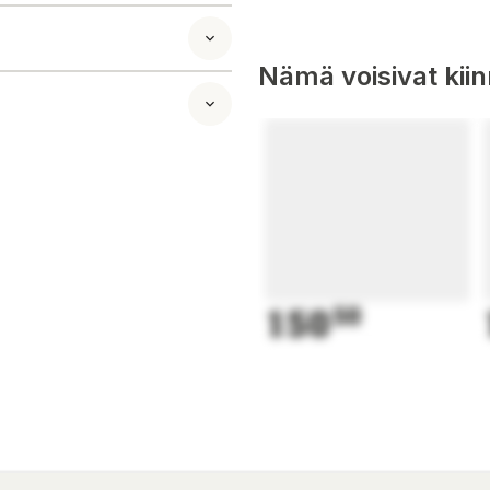
Nämä voisivat kii
150
50