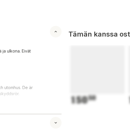
Tämän kanssa oste
 ja ulkona. Eivät
och utomhus. De är
 skyddsrör.
150
50