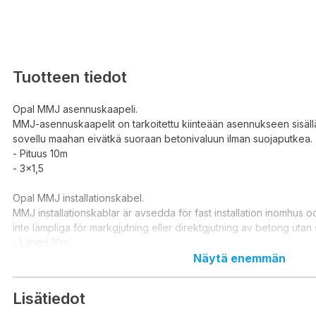
Tuotteen tiedot
Opal MMJ asennuskaapeli.
MMJ-asennuskaapelit on tarkoitettu kiinteään asennukseen sisällä
sovellu maahan eivätkä suoraan betonivaluun ilman suojaputkea.
- Pituus 10m
- 3x1,5
Opal MMJ installationskabel.
MMJ installationskablar är avsedda för fast installation inomhus 
inte lämpliga för markgjutning eller direktgjutning av betong utan
- Längd 10m
- 3x1,5
Näytä enemmän
Lisätiedot