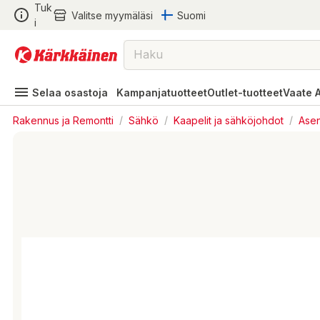
Tuk
Valitse myymäläsi
Suomi
i
Selaa osastoja
Kampanjatuotteet
Outlet-tuotteet
Vaate 
Rakennus ja Remontti
/
Sähkö
/
Kaapelit ja sähköjohdot
/
Asen