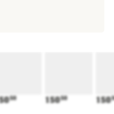
50
50
150
50
150