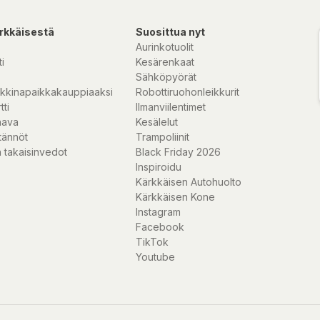
rkkäisestä
Suosittua nyt
Aurinkotuolit
i
Kesärenkaat
Sähköpyörät
kkinapaikkakauppiaaksi
Robottiruohonleikkurit
tti
Ilmanviilentimet
nava
Kesälelut
tännöt
Trampoliinit
 takaisinvedot
Black Friday 2026
Inspiroidu
Kärkkäisen Autohuolto
Kärkkäisen Kone
Instagram
Facebook
TikTok
Youtube