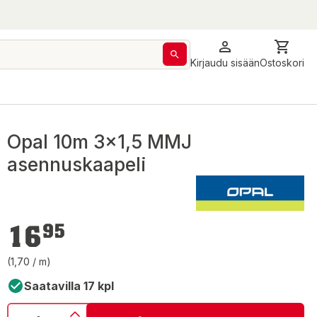
Kirjaudu sisään
Ostoskori
Opal 10m 3x1,5 MMJ
asennuskaapeli
16,95 €
16
95
(1,70 / m)
Saatavilla 17 kpl