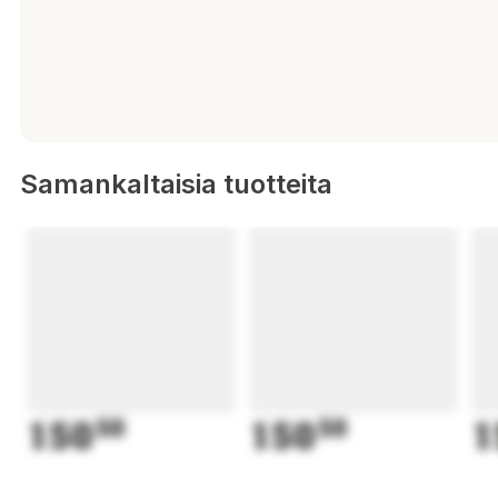
Samankaltaisia tuotteita
150
50
150
50
1