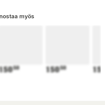
nnostaa myös
150
50
150
50
15