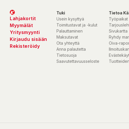
Tuki
Tietoa Kä
Lahjakortit
Usein kysyttyä
Työpaikat
Myymälät
Toimitustavat ja -kulut
Tarjousleht
Palauttaminen
Sivukartta
Yritysmyynti
Maksutavat
Ryhdy mar
Kirjaudu sisään
Ota yhteyttä
Oiva-rapor
Rekisteröidy
Anna palautetta
Ilmoituska
Tietosuoja
Evästekäy
Saavutettavuusseloste
Tuotteiden