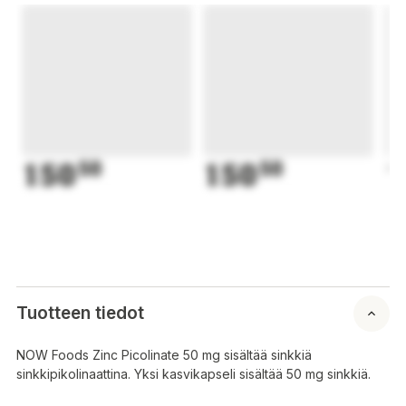
150
50
150
50
1
Tuotteen tiedot
NOW Foods Zinc Picolinate 50 mg sisältää sinkkiä
sinkkipikolinaattina. Yksi kasvikapseli sisältää 50 mg sinkkiä.