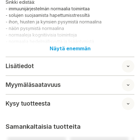
Sinkki edistää:
- immuunijärjestelmän normaalia toimintaa
- solujen suojaamista hapettumisstressiltä
- ihon, hiusten ja kynsien pysymistä normaalina
- näön pysymistä normaalina
- normaaleja kognitiivisia toimintoja
- normaalia hedelmällisyyttä ja lisääntymistä
- testosteronitasojen pysymistä normaalina veressä
Näytä enemmän
- DNA:n synteesiä ja solujen jakautumisprosessia
Lisätiedot
Keskeiset ominaisuudet
- Sinkki 50 mg per kasvikapseli
- 120 kasvikapselia
Myymäläsaatavuus
- Vegan
- Non-GMO
- Halal
Kysy tuotteesta
- Kosher (Triangle K)
- NOW Foodsin GMP-laatu varmistettu
- Valmistettu ja laatutestattu Yhdysvalloissa, ainesosat hankittu
Samankaltaisia tuotteita
globaalisti
Käyttösuositus