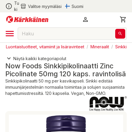
Tu
Valitse myymäläsi
Suomi
ki
/
Luontaistuotteet, vitamiinit ja lisäravinteet
/
Mineraalit
/
Sinkki
Näytä kaikki kategoriapolut
Now Foods Sinkkipikolinaatti Zinc
Picolinate 50mg 120 kaps. ravintolisä
Sinkkipikolinaatti 50 mg per kasvikapseli. Sinkki edistää
immuunijärjestelmän normaalia toimintaa ja solujen suojaamista
hapettumisstressiltä. 120 kapselia. Vegan, Non-GMO.