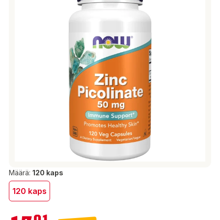
Määrä:
120 kaps
120 kaps
17,01 €
01