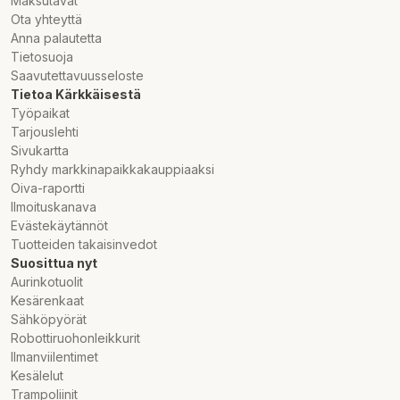
Maksutavat
Ota yhteyttä
Anna palautetta
Tietosuoja
Saavutettavuusseloste
Tietoa Kärkkäisestä
Työpaikat
Tarjouslehti
Sivukartta
Ryhdy markkinapaikkakauppiaaksi
Oiva-raportti
Ilmoituskanava
Evästekäytännöt
Tuotteiden takaisinvedot
Suosittua nyt
Aurinkotuolit
Kesärenkaat
Sähköpyörät
Robottiruohonleikkurit
Ilmanviilentimet
Kesälelut
Trampoliinit