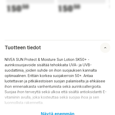
150
50
150
50
1
Tuotteen tiedot
NIVEA SUN Protect & Moisture Sun Lotion SK50+ -
aurinkosuojavoide sisältää tehokkaita UVA- ja UVB-
suodattimia, joiden suhde on ihon suojauksen kannalta
optimaalinen. Erittäin korkea suojakerroin 50+. Antaa
luotettavan ja pitkäkestoisen suojan palamiselta ja ehkäisee
ihon ennenaikaista vanhentumista sekä aurinkoallergioita.
Suojaa ihon terveyttä sekä ulkoa että sisältä antioksidantti E-
vitamiinin avulla, joka kosteuttaa sekä suojaa ihoa ja sen
luonnollista rakennetta.
Hoitava voide syväkosteuttaa tehokkaasti ja pitkävaikutteisesti
Näytä enemmän