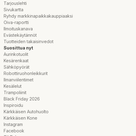
Tarjouslehti
Sivukartta
Ryhdy markkinapaikkakauppiaaksi
Oiva-raportti
Ilmoituskanava
Evästekäytännöt
Tuotteiden takaisinvedot
Suosittua nyt
Aurinkotuolit
Kesärenkaat
Sähköpyörät
Robottiruohonleikkurit
Ilmanviilentimet
Kesälelut
Trampoliinit
Black Friday 2026
Inspiroidu
Kärkkäisen Autohuolto
Kärkkäisen Kone
Instagram
Facebook