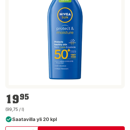
19,95 €
19
95
(99,75 / l)
Saatavilla yli 20 kpl