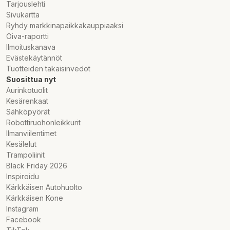
Tarjouslehti
Sivukartta
Ryhdy markkinapaikkakauppiaaksi
Oiva-raportti
Ilmoituskanava
Evästekäytännöt
Tuotteiden takaisinvedot
Suosittua nyt
Aurinkotuolit
Kesärenkaat
Sähköpyörät
Robottiruohonleikkurit
Ilmanviilentimet
Kesälelut
Trampoliinit
Black Friday 2026
Inspiroidu
Kärkkäisen Autohuolto
Kärkkäisen Kone
Instagram
Facebook