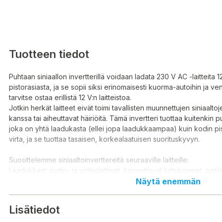
Tuotteen tiedot
Puhtaan siniaallon invertterillä voidaan ladata 230 V AC -laitteita 
pistorasiasta, ja se sopii siksi erinomaisesti kuorma-autoihin ja vene
tarvitse ostaa erillistä 12 V:n laitteistoa.
Jotkin herkät laitteet eivät toimi tavallisten muunnettujen siniaalto
kanssa tai aiheuttavat häiriöitä. Tämä invertteri tuottaa kuitenkin p
joka on yhtä laadukasta (ellei jopa laadukkaampaa) kuin kodin pi
virta, ja se tuottaa tasaisen, korkealaatuisen suorituskyvyn.
Suosittelemme siniaaltoinverttereitä seuraaville laitteille:
Laadukkaat audio- ja videolaitteet, kannettavat tietokoneet, pelila
langattomien työkalujen laturit, keittiölaitteet, useilla nopeusasteil
Näytä enemmän
laitteet, mittauslaiteet, sähkökäyttöiset parranajokoneet, happirika
faksikoneet, autotallin ovenavausjärjestelmät ja monet muut herkät
Lisätiedot