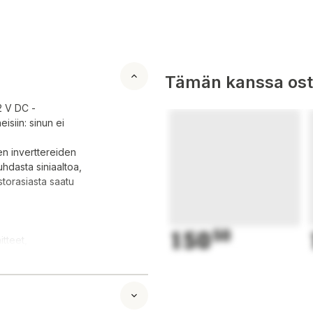
Tämän kanssa oste
12 V DC -
isiin: sinun ei
jen inverttereiden
uhdasta siniaaltoa,
storasiasta saatu
150
50
itteet,
la varustetut
stimet,
 sähkölaitteet.