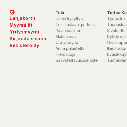
• Ladda 230V AC-enheter som en bärbar dator med ett 12V batteri
båtar och lastbilar
Tuki
Tietoa Kä
• Utrustad med 1 eluttag
Lahjakortit
Usein kysyttyä
Työpaikat
• Ren sinusvågsutgång - för användning med känslig utrustning
Myymälät
Toimitustavat ja -kulut
Tarjousleht
ljud- och videoutrustning
Palauttaminen
Sivukartta
Yritysmyynti
Maksutavat
Ryhdy mar
Kirjaudu sisään
Ota yhteyttä
Oiva-rapor
Rekisteröidy
Anna palautetta
Ilmoituska
Tietosuoja
Evästekäy
Saavutettavuusseloste
Tuotteiden