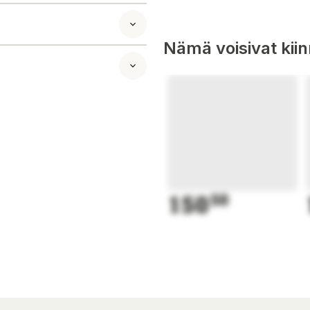
akulla -
Nämä voisivat kii
audio- ja
t 12V DC-uttag,
öpa separat 12V-
are eller orsakar
g som är lika bra
onsekvent
150
50
tning, trådlösa
rater, elektriska
och många andra