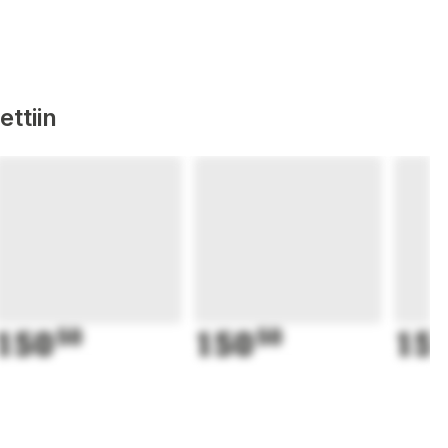
ttiin
150
50
150
50
15