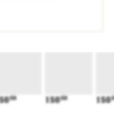
50
50
150
50
150