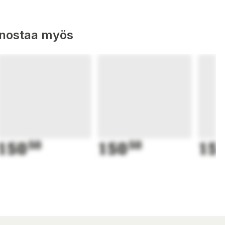
nnostaa myös
150
50
150
50
15