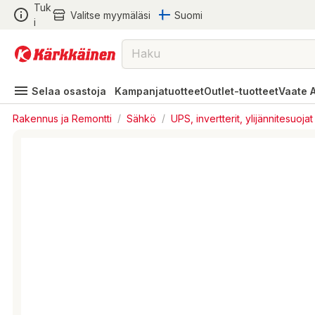
Tuk
Valitse myymäläsi
Suomi
i
Selaa osastoja
Kampanjatuotteet
Outlet-tuotteet
Vaate 
Rakennus ja Remontti
/
Sähkö
/
UPS, invertterit, ylijännitesuojat