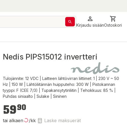
Kirjaudu sisään
Ostoskori
Nedis PIPS15012 invertteri
Tulojännite: 12 VDC | Laitteen lähtövirran liittimet: 1 | 230 V ~ 50
Hz | 150 W | Lähtöliitännän huipputeho: 300 W | Pistokannan
tyyppi: F (CEE 7/3) | Tupakansytytinliitin | Tehokkuus: 85 % |
Puhdas siniaalto | Sulake | Sininen
59,90 €
59
90
tai alkaen
/kk
Laske maksuerät