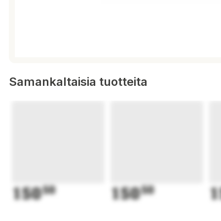
Samankaltaisia tuotteita
150
50
150
50
1