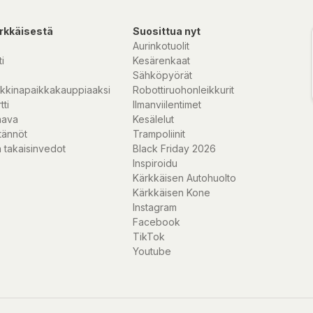
 - perfekt för
rkkäisestä
Suosittua nyt
Aurinkotuolit
 såsom avancerad
i
Kesärenkaat
Sähköpyörät
kkinapaikkakauppiaaksi
Robottiruohonleikkurit
tti
Ilmanviilentimet
nava
Kesälelut
tännöt
Trampoliinit
 takaisinvedot
Black Friday 2026
Inspiroidu
Kärkkäisen Autohuolto
Kärkkäisen Kone
Instagram
Facebook
TikTok
Youtube